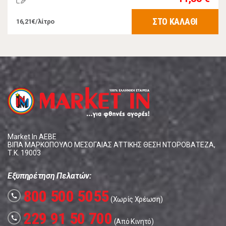
ΣΤΟ ΚΑΛΑΘΙ
16,21€/λίτρο
Market In ΑΕΒΕ
ΒΙΠΑ ΜΑΡΚΟΠΟΥΛΟ ΜΕΣΟΓΑΙΑΣ ΑΤΤΙΚΗΣ ΘΕΣΗ ΝΤΟΡΟΒΑΤΕΖΑ,
Τ.Κ. 19003
Εξυπηρέτηση Πελατών:
800 500 5055
call
(Χωρίς Χρέωση)
229 91 50 700
call
(Από Κινητό)