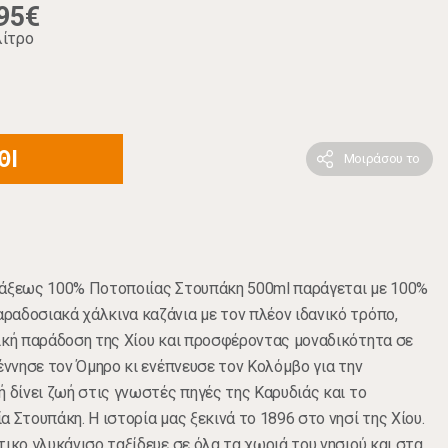
95€
λίτρο
ΘΙ
Μοιράσου το
τάξεως 100% Ποτοποιίας Στουπάκη 500ml παράγεται με 100%
αδοσιακά χάλκινα καζάνια µε τον πλέον ιδανικό τρόπο,
ική παράδοση της Χίου και προσφέροντας μοναδικότητα σε
έννησε τον Όμηρο κι ενέπνευσε τον Κολόμβο για την
ή δίνει ζωή στις γνωστές πηγές της Καρυδιάς και το
 Στουπάκη. Η ιστορία μας ξεκινά το 1896 στο νησί της Χίου.
τικο γλυκάνισο ταξίδευε σε όλα τα χωριά του νησιού και στα