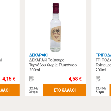
ΔΕΚΑΡΑΚΙ
ΤΡΙΠΟΔ
l
ΔΕΚΑΡΑΚΙ Τσίπουρο
ΤΡΙΠΟΔΑ
Τυρνάβου Χωρίς Γλυκάνισο
Τσίπουρ
200ml
200ml
4,15 €
4,58 €
22,9€/
22,45€/
ΑΛΑΘΙ
ΣΤΟ ΚΑΛΑΘΙ
λίτρο
λίτρο