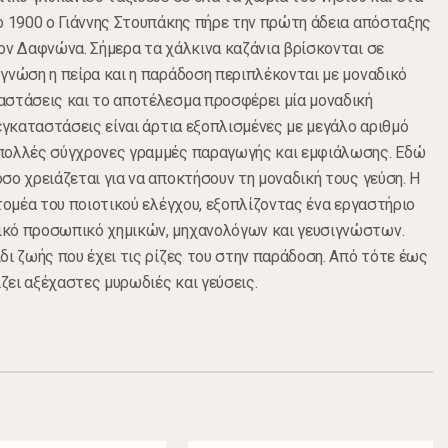
ο 1900 ο Γιάννης Στουπάκης πήρε την πρώτη άδεια απόσταξης
ον Δαφνώνα. Σήμερα τα χάλκινα καζάνια βρίσκονται σε
γνώση η πείρα και η παράδοση περιπλέκονται με μοναδικό
αστάσεις και το αποτέλεσμα προσφέρει μία μοναδική
 εγκαταστάσεις είναι άρτια εξοπλισμένες με μεγάλο αριθμό
πολλές σύγχρονες γραμμές παραγωγής και εμφιάλωσης. Εδώ
σο χρειάζεται για να αποκτήσουν τη μοναδική τους γεύση. Η
 τομέα του ποιοτικού ελέγχου, εξοπλίζοντας ένα εργαστήριο
κό προσωπικό χημικών, μηχανολόγων και γευσιγνώστων.
δι ζωής που έχει τις ρίζες του στην παράδοση. Από τότε έως
ίζει αξέχαστες μυρωδιές και γεύσεις.