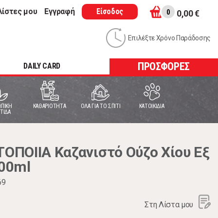
λίστες μου
Εγγραφή
Είσοδος
0
0,00 €
Επιλέξτε Χρόνο Παράδοσης
ΠΡΟΣΦΟΡΕΣ
DAILY CARD
ΠΙΚΗ
ΚΑΘΑΡΙΟΤΗΤΑ
ΟΛΑ ΓΙΑ ΤΟ ΣΠΙΤΙ
ΚΑΤΟΙΚΙΔΙΑ
ΤΙΔΑ
ΠΟΙΙΑ Καζανιστό Ούζο Χίου Εξ
00ml
69
Στη Λίστα μου