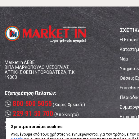
ΣΧΕΤΙΚ
Η Εταιρεί
Καταστήμ
Νέα
Market In ΑΕΒΕ
ΒΙΠΑ ΜΑΡΚΟΠΟΥΛΟ ΜΕΣΟΓΑΙΑΣ
Υπηρεσίε
ΑΤΤΙΚΗΣ ΘΕΣΗ ΝΤΟΡΟΒΑΤΕΖΑ, Τ.Κ.
19003
Θέσεις Ε
Franchise
Εξυπηρέτηση Πελατών:
Περιοδικό
800 500 5055
call
(Χωρίς Χρέωση)
Συμμόρφ
229 91 50 700
call
(Από Κινητό)
Εταιρική
Δευτέρα - Παρασκευή: 08:00 - 17:00
Επικοινω
Χρησιμοποιούμε cookies
Σάββατο: 08:00 – 14:00
Αναμένουμε από τους χρήστες να ενημερώνονται για τον τρόπο με τον ο