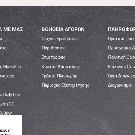
Α ΜΕ ΜΑΣ
ΒΟΗΘΕΙΑ ΑΓΟΡΩΝ
ΠΛΗΡΟΦΟΡ
α
Συχνές Ερωτήσεις
Όροι και Προ
ατα
Παραδόσεις
Προσωπικά Δ
Επιστροφές
Πολιτική Coo
ς Market In
Κόστος Αποστολής
Επιλογές Coo
ργασίας
Τρόποι Πληρωμής
Όροι Διαγων
Περιοχές Εξυπηρέτησης
Διαγωνισμοί
 Daily Life
ωση CE
 Ευθύνη
νία
ποίο η