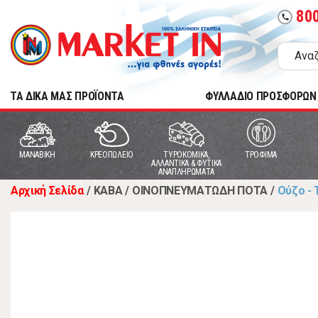
80
call
TA ΔΙΚΑ ΜΑΣ ΠΡΟΪΟΝΤΑ
ΦΥΛΛΑΔΙΟ ΠΡΟΣΦΟΡΩΝ
MANABIKH
ΚΡΕΟΠΩΛΕΙΟ
ΤΥΡΟΚΟΜΙΚΑ,
ΤΡΟΦΙΜΑ
ΑΛΛΑΝΤΙΚΑ & ΦΥΤΙΚΑ
ΑΝΑΠΛΗΡΩΜΑΤΑ
Αρχική Σελίδα
/
ΚΑΒΑ
/
ΟΙΝΟΠΝΕΥΜΑΤΩΔΗ ΠΟΤΑ
/
Ούζο -