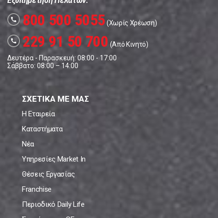
Εξυπηρέτηση Πελατών:
800 500 5055
call
(Χωρίς Χρέωση)
229 91 50 700
call
(Από Κινητό)
Δευτέρα - Παρασκευή: 08:00 - 17:00
Σάββατο: 08:00 – 14:00
ΣΧΕΤΙΚΑ ΜΕ ΜΑΣ
Η Εταιρεία
Καταστήματα
Νέα
Υπηρεσίες Market In
Θέσεις Εργασίας
Franchise
Περιοδικό Daily Life