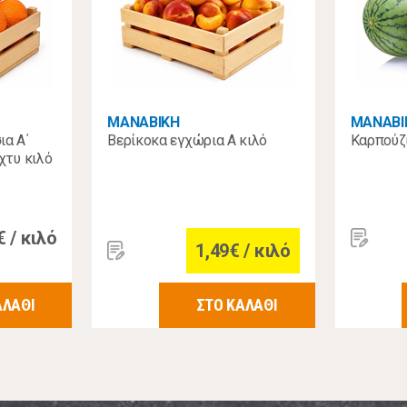
MANABIKH
MANABI
ια Α΄
Βερίκοκα εγχώρια Α κιλό
Καρπούζι
χτυ κιλό
€ / κιλό
1,49€ / κιλό
ΑΛΑΘΙ
ΣΤΟ ΚΑΛΑΘΙ