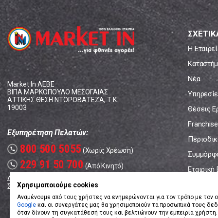
ΣΧΕΤΙΚ
Η Εταιρεί
Καταστήμ
Νέα
Market In ΑΕΒΕ
ΒΙΠΑ ΜΑΡΚΟΠΟΥΛΟ ΜΕΣΟΓΑΙΑΣ
Υπηρεσίε
ΑΤΤΙΚΗΣ ΘΕΣΗ ΝΤΟΡΟΒΑΤΕΖΑ, Τ.Κ.
19003
Θέσεις Ε
Franchise
Εξυπηρέτηση Πελατών:
Περιοδικό
800 500 5055
call
(Χωρίς Χρέωση)
Συμμόρφ
229 91 50 700
call
(Από Κινητό)
Εταιρική
Δευτέρα - Παρασκευή: 08:00 - 17:00
Επικοινω
Χρησιμοποιούμε cookies
Σάββατο: 08:00 – 14:00
Αναμένουμε από τους χρήστες να ενημερώνονται για τον τρόπο με τον ο
Google
και οι συνεργάτες μας θα χρησιμοποιούν τα προσωπικά τους δε
όταν δίνουν τη συγκατάθεσή τους και βελτιώνουν την εμπειρία χρήστη.