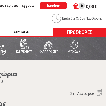
λίστες μου
Εγγραφή
Είσοδος
0
0,00 €
Επιλέξτε Χρόνο Παράδοσης
ΠΡΟΣΦΟΡΕΣ
DAILY CARD
ΠΙΚΗ
ΚΑΘΑΡΙΟΤΗΤΑ
ΟΛΑ ΓΙΑ ΤΟ ΣΠΙΤΙ
ΚΑΤΟΙΚΙΔΙΑ
ΤΙΔΑ
χώρια
10
Στη Λίστα μου
9€