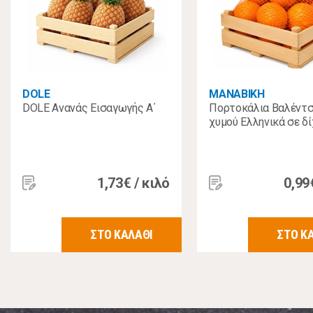
DOLE
MANABIKH
DOLE Ανανάς Εισαγωγής A΄
Πορτοκάλια Βαλέντσ
χυμού Ελληνικά σε δί
1,73€ / κιλό
0,99
ΣΤΟ ΚΑΛΑΘΙ
ΣΤΟ Κ