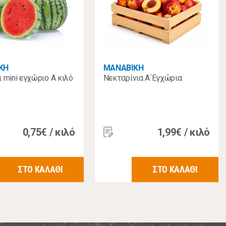
KH
MANABIKH
 mini εγχώριο Α κιλό
Νεκταρίνια Α΄Εγχώρια
0,75€ / κιλό
1,99€ / κιλό
ΣΤΟ ΚΑΛΑΘΙ
ΣΤΟ ΚΑΛΑΘΙ