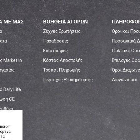
Α ΜΕ ΜΑΣ
ΒΟΗΘΕΙΑ ΑΓΟΡΩΝ
ΠΛΗΡΟΦΟΡ
α
Συχνές Ερωτήσεις
Όροι και Προ
ατα
Παραδόσεις
Προσωπικά Δ
Επιστροφές
Πολιτική Coo
ς Market In
Κόστος Αποστολής
Επιλογές Coo
ργασίας
Τρόποι Πληρωμής
Όροι Διαγων
Περιοχές Εξυπηρέτησης
Διαγωνισμοί
 Daily Life
ωση CE
 Ευθύνη
νία
ποίο η
δομένα
 Τα