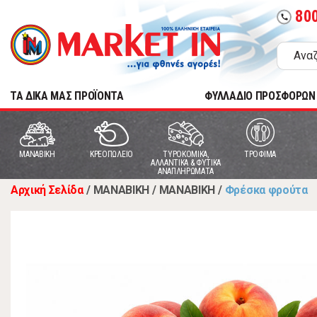
80
call
TA ΔΙΚΑ ΜΑΣ ΠΡΟΪΟΝΤΑ
ΦΥΛΛΑΔΙΟ ΠΡΟΣΦΟΡΩΝ
MANABIKH
ΚΡΕΟΠΩΛΕΙΟ
ΤΥΡΟΚΟΜΙΚΑ,
ΤΡΟΦΙΜΑ
ΑΛΛΑΝΤΙΚΑ & ΦΥΤΙΚΑ
ΑΝΑΠΛΗΡΩΜΑΤΑ
Αρχική Σελίδα
/
MANABIKH
/
MANABIKH
/
Φρέσκα φρούτα