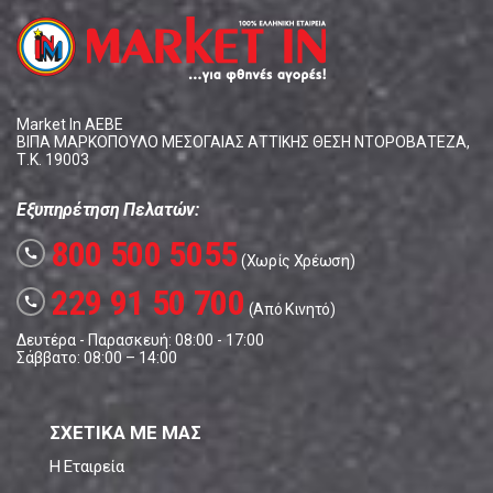
Market In ΑΕΒΕ
ΒΙΠΑ ΜΑΡΚΟΠΟΥΛΟ ΜΕΣΟΓΑΙΑΣ ΑΤΤΙΚΗΣ ΘΕΣΗ ΝΤΟΡΟΒΑΤΕΖΑ,
Τ.Κ. 19003
Εξυπηρέτηση Πελατών:
800 500 5055
call
(Χωρίς Χρέωση)
229 91 50 700
call
(Από Κινητό)
Δευτέρα - Παρασκευή: 08:00 - 17:00
Σάββατο: 08:00 – 14:00
ΣΧΕΤΙΚΑ ΜΕ ΜΑΣ
Η Εταιρεία