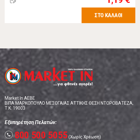
ΣΤΟ ΚΑΛΑΘΙ
Market In ΑΕΒΕ
ΒΙΠΑ ΜΑΡΚΟΠΟΥΛΟ ΜΕΣΟΓΑΙΑΣ ΑΤΤΙΚΗΣ ΘΕΣΗ ΝΤΟΡΟΒΑΤΕΖΑ,
Τ.Κ. 19003
Εξυπηρέτηση Πελατών:
800 500 5055
call
(Χωρίς Χρέωση)