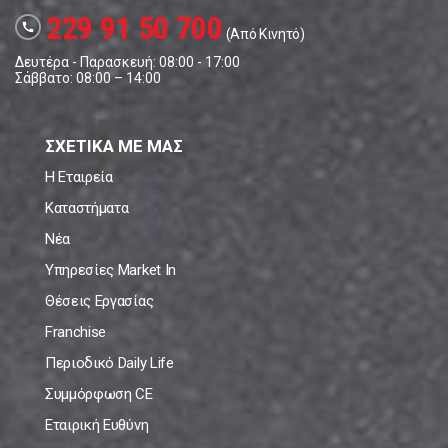
229 91 50 700
call
(Από Κινητό)
Δευτέρα - Παρασκευή: 08:00 - 17:00
Σάββατο: 08:00 – 14:00
ΣΧΕΤΙΚΑ ΜΕ ΜΑΣ
Η Εταιρεία
Καταστήματα
Νέα
Υπηρεσίες Market In
Θέσεις Εργασίας
Franchise
Περιοδικό Daily Life
Συμμόρφωση CE
Εταιρική Ευθύνη