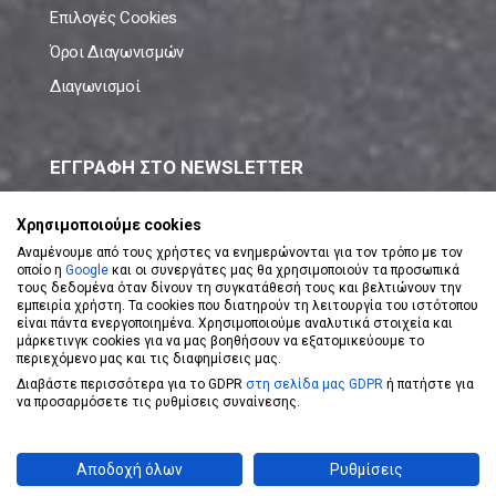
Επιλογές Cookies
Όροι Διαγωνισμών
Διαγωνισμοί
ΕΓΓΡΑΦΗ ΣΤΟ NEWSLETTER
Μάθε πρώτος όλες τις νέες προσφορές!
Χρησιμοποιούμε cookies
Αναμένουμε από τους χρήστες να ενημερώνονται για τον τρόπο με τον
οποίο η
Google
και οι συνεργάτες μας θα χρησιμοποιούν τα προσωπικά
τους δεδομένα όταν δίνουν τη συγκατάθεσή τους και βελτιώνουν την
εμπειρία χρήστη. Τα cookies που διατηρούν τη λειτουργία του ιστότοπου
είναι πάντα ενεργοποιημένα. Χρησιμοποιούμε αναλυτικά στοιχεία και
ΕΓΓΡΑΦΗ ΣΤΟ NEWSLETTER
μάρκετινγκ cookies για να μας βοηθήσουν να εξατομικεύουμε το
περιεχόμενο μας και τις διαφημίσεις μας.
Διαβάστε περισσότερα για το GDPR
στη σελίδα μας GDPR
ή πατήστε για
Αποδέχομαι τους
Όρους Χρήσης
να προσαρμόσετε τις ρυθμίσεις συναίνεσης.
Powered by
eShopKey
Designed by
Koolmetrix
Αποδοχή όλων
Ρυθμίσεις