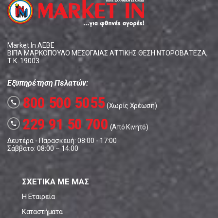
Market In ΑΕΒΕ
ΒΙΠΑ ΜΑΡΚΟΠΟΥΛΟ ΜΕΣΟΓΑΙΑΣ ΑΤΤΙΚΗΣ ΘΕΣΗ ΝΤΟΡΟΒΑΤΕΖΑ,
Τ.Κ. 19003
Εξυπηρέτηση Πελατών:
800 500 5055
call
(Χωρίς Χρέωση)
229 91 50 700
call
(Από Κινητό)
Δευτέρα - Παρασκευή: 08:00 - 17:00
Σάββατο: 08:00 – 14:00
ΣΧΕΤΙΚΑ ΜΕ ΜΑΣ
Η Εταιρεία
Καταστήματα