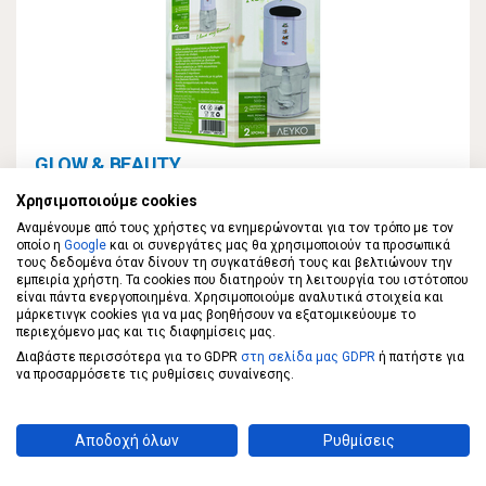
GLOW & BEAUTY
GLOW & BEAUTY Home Πολυκόπτης Λευκός
Χρησιμοποιούμε cookies
300W
Αναμένουμε από τους χρήστες να ενημερώνονται για τον τρόπο με τον
οποίο η
Google
και οι συνεργάτες μας θα χρησιμοποιούν τα προσωπικά
τους δεδομένα όταν δίνουν τη συγκατάθεσή τους και βελτιώνουν την
13,99 €
εμπειρία χρήστη. Τα cookies που διατηρούν τη λειτουργία του ιστότοπου
είναι πάντα ενεργοποιημένα. Χρησιμοποιούμε αναλυτικά στοιχεία και
μάρκετινγκ cookies για να μας βοηθήσουν να εξατομικεύουμε το
ΣΤΟ ΚΑΛΑΘΙ
περιεχόμενο μας και τις διαφημίσεις μας.
Διαβάστε περισσότερα για το GDPR
στη σελίδα μας GDPR
ή πατήστε για
να προσαρμόσετε τις ρυθμίσεις συναίνεσης.
Αποδοχή όλων
Ρυθμίσεις