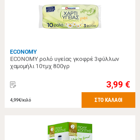
ECONOMY
ECONOMY ρολό υγείας γκοφρέ 3φύλλων
χαμομήλι 10τμχ 800γρ
3,99 €
ΣΤΟ ΚΑΛΑΘΙ
4,99€/κιλό