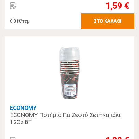
1,59 €
ΣΤΟ ΚΑΛΑΘΙ
0,01€/τεμ
ECONOMY
ECONOMY Ποτήρια Για Ζεστό Σετ+Καπάκι
12Oz 8Τ