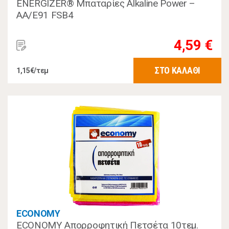
ENERGIZER® Μπαταρίες Alkaline Power –
AA/Ε91 FSB4
4,59 €
ΣΤΟ ΚΑΛΑΘΙ
1,15€/τεμ
ECONOMY
ECONOMY Απορροφητική Πετσέτα 10τεμ.