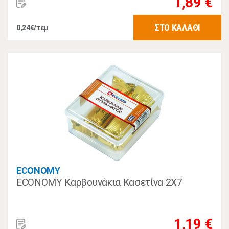
1,89 €
ΣΤΟ ΚΑΛΑΘΙ
0,24€/τεμ
ECONOMY
ECONOMY Καρβουνάκια Κασετίνα 2Χ7
1,19 €