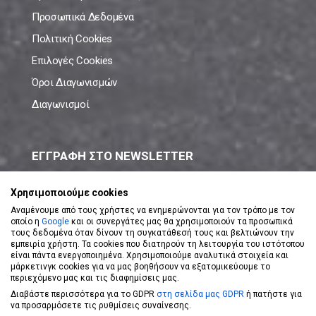
Προσωπικά Δεδομένα
Πολιτική Cookies
Επιλογές Cookies
Όροι Διαγωνισμών
Διαγωνισμοί
ΕΓΓΡΑΦΗ ΣΤΟ NEWSLETTER
Μάθε πρώτος όλες τις νέες προσφορές!
Χρησιμοποιούμε cookies
Αναμένουμε από τους χρήστες να ενημερώνονται για τον τρόπο με τον
οποίο η
Google
και οι συνεργάτες μας θα χρησιμοποιούν τα προσωπικά
τους δεδομένα όταν δίνουν τη συγκατάθεσή τους και βελτιώνουν την
εμπειρία χρήστη. Τα cookies που διατηρούν τη λειτουργία του ιστότοπου
είναι πάντα ενεργοποιημένα. Χρησιμοποιούμε αναλυτικά στοιχεία και
ΕΓΓΡΑΦΗ ΣΤΟ NEWSLETTER
μάρκετινγκ cookies για να μας βοηθήσουν να εξατομικεύουμε το
περιεχόμενο μας και τις διαφημίσεις μας.
Διαβάστε περισσότερα για το GDPR
στη σελίδα μας GDPR
ή πατήστε για
Αποδέχομαι τους
Όρους Χρήσης
να προσαρμόσετε τις ρυθμίσεις συναίνεσης.