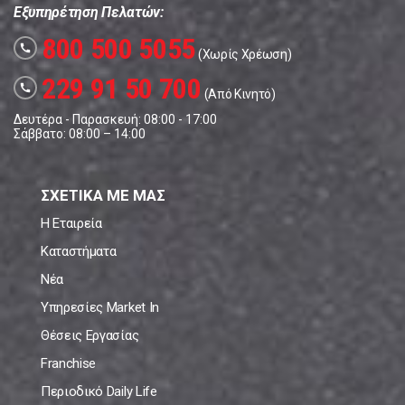
Εξυπηρέτηση Πελατών:
800 500 5055
call
(Χωρίς Χρέωση)
229 91 50 700
call
(Από Κινητό)
Δευτέρα - Παρασκευή: 08:00 - 17:00
Σάββατο: 08:00 – 14:00
ΣΧΕΤΙΚΑ ΜΕ ΜΑΣ
Η Εταιρεία
Καταστήματα
Νέα
Υπηρεσίες Market In
Θέσεις Εργασίας
Franchise
Περιοδικό Daily Life