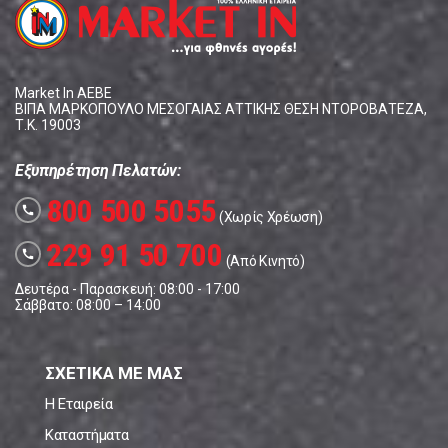
Market In ΑΕΒΕ
ΒΙΠΑ ΜΑΡΚΟΠΟΥΛΟ ΜΕΣΟΓΑΙΑΣ ΑΤΤΙΚΗΣ ΘΕΣΗ ΝΤΟΡΟΒΑΤΕΖΑ,
Τ.Κ. 19003
Εξυπηρέτηση Πελατών:
800 500 5055
call
(Χωρίς Χρέωση)
229 91 50 700
call
(Από Κινητό)
Δευτέρα - Παρασκευή: 08:00 - 17:00
Σάββατο: 08:00 – 14:00
ΣΧΕΤΙΚΑ ΜΕ ΜΑΣ
Η Εταιρεία
Καταστήματα