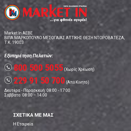
Market In ΑΕΒΕ
ΒΙΠΑ ΜΑΡΚΟΠΟΥΛΟ ΜΕΣΟΓΑΙΑΣ ΑΤΤΙΚΗΣ ΘΕΣΗ ΝΤΟΡΟΒΑΤΕΖΑ,
Τ.Κ. 19003
Εξυπηρέτηση Πελατών:
800 500 5055
call
(Χωρίς Χρέωση)
229 91 50 700
call
(Από Κινητό)
Δευτέρα - Παρασκευή: 08:00 - 17:00
Σάββατο: 08:00 – 14:00
ΣΧΕΤΙΚΑ ΜΕ ΜΑΣ
Η Εταιρεία