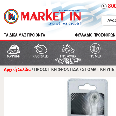
80
call
TA ΔΙΚΑ ΜΑΣ ΠΡΟΪΟΝΤΑ
ΦΥΛΛΑΔΙΟ ΠΡΟΣΦΟΡΩΝ
MANABIKH
ΚΡΕΟΠΩΛΕΙΟ
ΤΥΡΟΚΟΜΙΚΑ,
ΤΡΟΦΙΜΑ
ΑΛΛΑΝΤΙΚΑ & ΦΥΤΙΚΑ
ΑΝΑΠΛΗΡΩΜΑΤΑ
Αρχική Σελίδα
/
ΠΡΟΣΩΠΙΚΗ ΦΡΟΝΤΙΔΑ
/
ΣΤΟΜΑΤΙΚΗ ΥΓΙΕ