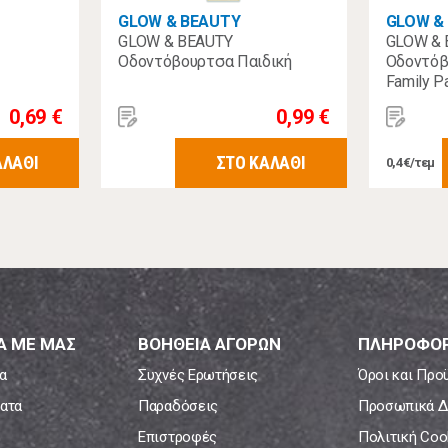
GLOW & BEAUTY
GLOW &
GLOW & BEAUTY
GLOW & 
Οδοντόβουρτσα Παιδική
Οδοντόβ
Family P
0,69 €
0,99 €
ΑΛΑΘΙ
ΣΤΟ ΚΑΛΑΘΙ
0,4€/τεμ
Α ΜΕ ΜΑΣ
ΒΟΗΘΕΙΑ ΑΓΟΡΩΝ
ΠΛΗΡΟΦΟΡ
α
Συχνές Ερωτήσεις
Όροι και Προ
ατα
Παραδόσεις
Προσωπικά Δ
Επιστροφές
Πολιτική Coo