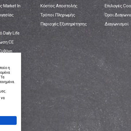
ς Market In
Κόστος Αποστολής
Επιλογές Coo
ργασίας
Τρόποι Πληρωμής
Όροι Διαγων
Περιοχές Εξυπηρέτησης
Διαγωνισμοί
 Daily Life
ωση CE
 Ευθύνη
νία
ποίο η
δομένα
 Τα
ποιημένα.
μας.
 να