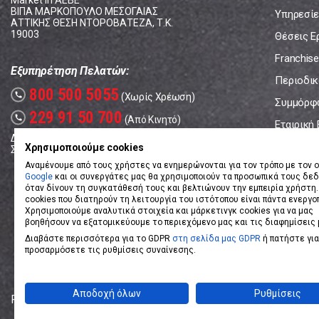
Market In ΑΕΒΕ
ΒΙΠΑ ΜΑΡΚΟΠΟΥΛΟ ΜΕΣΟΓΑΙΑΣ
Υπηρεσίε
ΑΤΤΙΚΗΣ ΘΕΣΗ ΝΤΟΡΟΒΑΤΕΖΑ, Τ.Κ.
19003
Θέσεις Ε
Franchise
Εξυπηρέτηση Πελατών:
Περιοδικό
800 500 5055
call
(Χωρίς Χρέωση)
Συμμόρφ
229 91 50 700
call
(Από Κινητό)
Εταιρική
Δευτέρα - Παρασκευή: 08:00 - 17:00
Επικοινω
Χρησιμοποιούμε cookies
Σάββατο: 08:00 – 14:00
Αναμένουμε από τους χρήστες να ενημερώνονται για τον τρόπο με τον ο
Google
και οι συνεργάτες μας θα χρησιμοποιούν τα προσωπικά τους δε
όταν δίνουν τη συγκατάθεσή τους και βελτιώνουν την εμπειρία χρήστη.
cookies που διατηρούν τη λειτουργία του ιστότοπου είναι πάντα ενεργο
Χρησιμοποιούμε αναλυτικά στοιχεία και μάρκετινγκ cookies για να μας
βοηθήσουν να εξατομικεύουμε το περιεχόμενο μας και τις διαφημίσεις 
Διαβάστε περισσότερα για το GDPR
στη σελίδα μας GDPR
ή πατήστε για
προσαρμόσετε τις ρυθμίσεις συναίνεσης.
Αποδοχή όλων
Ρυθμίσεις
Powered by
eShopKey
Designed by
Koolmetrix