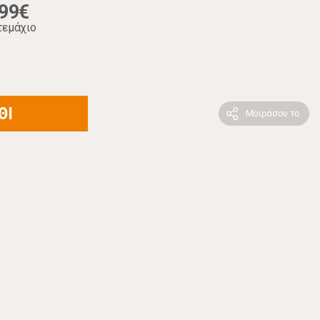
,99€
τεμάχιο
ΘΙ
Μοιράσου το