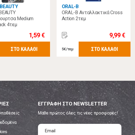
 BEAUTY
ORAL-B
BEAUTY
ORAL-B Ανταλλακτικά Cross
ουρτσα Medium
Action 2τεμ
ack 4τεμ
1,59 €
9,99 €
ΣΤΟ ΚΑΛΑΘΙ
ΣΤΟ ΚΑΛΑΘΙ
5€/τεμ
ΙΕΣ
ΕΓΓΡΑΦΗ ΣΤΟ NEWSLETTER
ϋποθέσεις
Μάθε πρώτος όλες τις νέες προσφορές!
εδομένα
kies