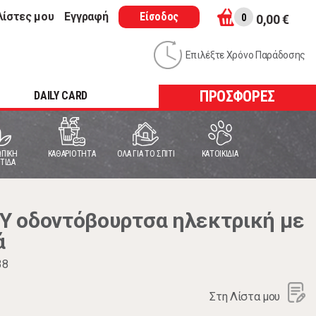
λίστες μου
Εγγραφή
Είσοδος
0
0,00 €
Επιλέξτε Χρόνο Παράδοσης
ΠΡΟΣΦΟΡΕΣ
DAILY CARD
ΠΙΚΗ
ΚΑΘΑΡΙΟΤΗΤΑ
ΟΛΑ ΓΙΑ ΤΟ ΣΠΙΤΙ
ΚΑΤΟΙΚΙΔΙΑ
ΤΙΔΑ
Y οδοντόβουρτσα ηλεκτρική με
ά
38
Στη Λίστα μου