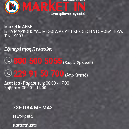
Market In ΑΕΒΕ
ΒΙΠΑ ΜΑΡΚΟΠΟΥΛΟ ΜΕΣΟΓΑΙΑΣ ΑΤΤΙΚΗΣ ΘΕΣΗ ΝΤΟΡΟΒΑΤΕΖΑ,
Τ.Κ. 19003
Εξυπηρέτηση Πελατών:
800 500 5055
call
(Χωρίς Χρέωση)
229 91 50 700
call
(Από Κινητό)
Δευτέρα - Παρασκευή: 08:00 - 17:00
Σάββατο: 08:00 – 14:00
ΣΧΕΤΙΚΑ ΜΕ ΜΑΣ
Η Εταιρεία
Καταστήματα