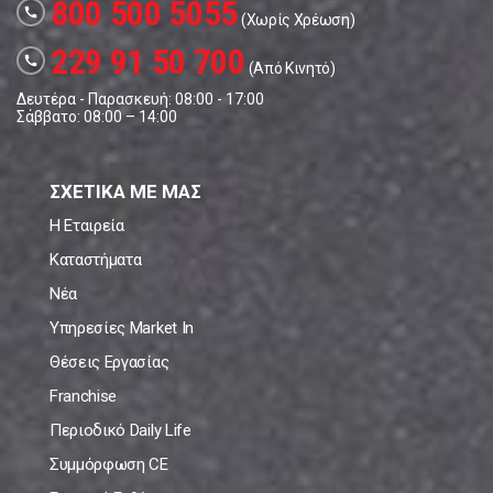
800 500 5055
call
(Χωρίς Χρέωση)
229 91 50 700
call
(Από Κινητό)
Δευτέρα - Παρασκευή: 08:00 - 17:00
Σάββατο: 08:00 – 14:00
ΣΧΕΤΙΚΑ ΜΕ ΜΑΣ
Η Εταιρεία
Καταστήματα
Νέα
Υπηρεσίες Market In
Θέσεις Εργασίας
Franchise
Περιοδικό Daily Life
Συμμόρφωση CE