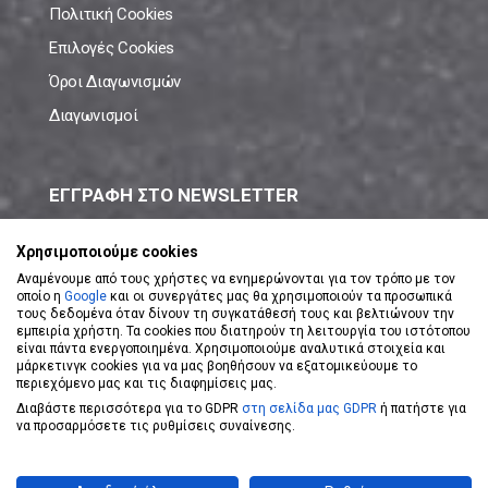
Πολιτική Cookies
Επιλογές Cookies
Όροι Διαγωνισμών
Διαγωνισμοί
ΕΓΓΡΑΦΗ ΣΤΟ NEWSLETTER
Μάθε πρώτος όλες τις νέες προσφορές!
Χρησιμοποιούμε cookies
Αναμένουμε από τους χρήστες να ενημερώνονται για τον τρόπο με τον
οποίο η
Google
και οι συνεργάτες μας θα χρησιμοποιούν τα προσωπικά
τους δεδομένα όταν δίνουν τη συγκατάθεσή τους και βελτιώνουν την
εμπειρία χρήστη. Τα cookies που διατηρούν τη λειτουργία του ιστότοπου
είναι πάντα ενεργοποιημένα. Χρησιμοποιούμε αναλυτικά στοιχεία και
ΕΓΓΡΑΦΗ ΣΤΟ NEWSLETTER
μάρκετινγκ cookies για να μας βοηθήσουν να εξατομικεύουμε το
περιεχόμενο μας και τις διαφημίσεις μας.
Διαβάστε περισσότερα για το GDPR
στη σελίδα μας GDPR
ή πατήστε για
Αποδέχομαι τους
Όρους Χρήσης
να προσαρμόσετε τις ρυθμίσεις συναίνεσης.
Powered by
eShopKey
Designed by
Koolmetrix