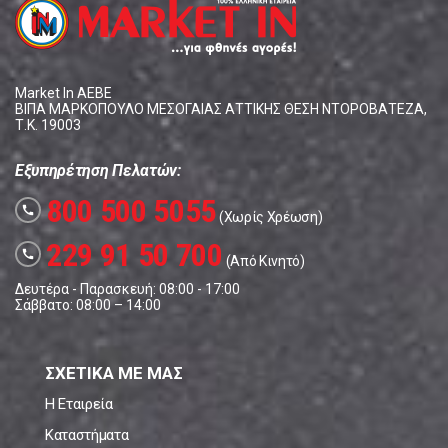
Market In ΑΕΒΕ
ΒΙΠΑ ΜΑΡΚΟΠΟΥΛΟ ΜΕΣΟΓΑΙΑΣ ΑΤΤΙΚΗΣ ΘΕΣΗ ΝΤΟΡΟΒΑΤΕΖΑ,
Τ.Κ. 19003
Εξυπηρέτηση Πελατών:
800 500 5055
call
(Χωρίς Χρέωση)
229 91 50 700
call
(Από Κινητό)
Δευτέρα - Παρασκευή: 08:00 - 17:00
Σάββατο: 08:00 – 14:00
ΣΧΕΤΙΚΑ ΜΕ ΜΑΣ
Η Εταιρεία
Καταστήματα