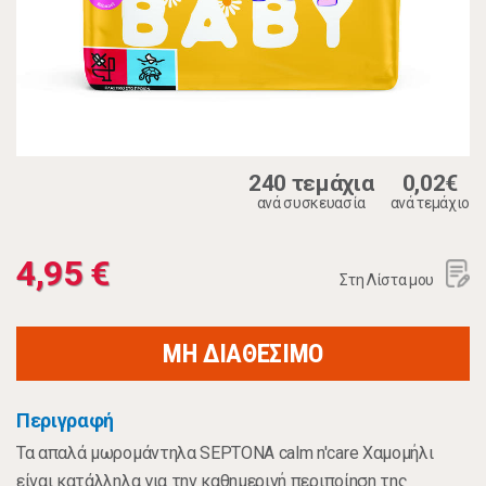
240 τεμάχια
0,02€
ανά συσκευασία
ανά τεμάχιο
4,95 €
Στη Λίστα μου
ΜΗ ΔΙΑΘΕΣΙΜΟ
Περιγραφή
Τα απαλά μωρομάντηλα SEPTONA calm n'care Χαμομήλι
είναι κατάλληλα για την καθημερινή περιποίηση της