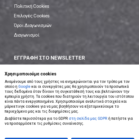
Πολιτική Cookies
Επιλογές Cookies
Όροι Διαγωνισμών
Διαγωνισμοί
ΕΓΓΡΑΦΗ ΣΤΟ NEWSLETTER
Μάθε πρώτος όλες τις νέες προσφορές!
Χρησιμοποιούμε cookies
Αναμένουμε από τους χρήστες να ενημερώνονται για τον τρόπο με τον
οποίο η
Google
και οι συνεργάτες μας θα χρησιμοποιούν τα προσωπικά
τους δεδομένα όταν δίνουν τη συγκατάθεσή τους και βελτιώνουν την
εμπειρία χρήστη. Τα cookies που διατηρούν τη λειτουργία του ιστότοπου
είναι πάντα ενεργοποιημένα. Χρησιμοποιούμε αναλυτικά στοιχεία και
ΕΓΓΡΑΦΗ ΣΤΟ NEWSLETTER
μάρκετινγκ cookies για να μας βοηθήσουν να εξατομικεύουμε το
περιεχόμενο μας και τις διαφημίσεις μας.
Διαβάστε περισσότερα για το GDPR
στη σελίδα μας GDPR
ή πατήστε για
Αποδέχομαι τους
Όρους Χρήσης
να προσαρμόσετε τις ρυθμίσεις συναίνεσης.
Powered by
eShopKey
Designed by
Koolmetrix