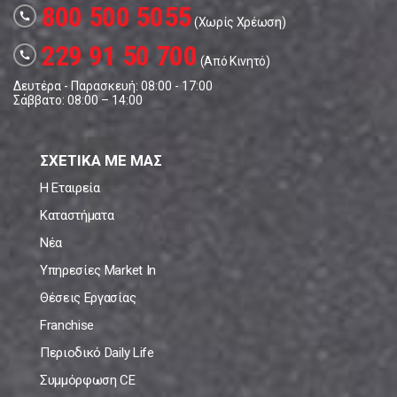
800 500 5055
call
(Χωρίς Χρέωση)
229 91 50 700
call
(Από Κινητό)
Δευτέρα - Παρασκευή: 08:00 - 17:00
Σάββατο: 08:00 – 14:00
ΣΧΕΤΙΚΑ ΜΕ ΜΑΣ
Η Εταιρεία
Καταστήματα
Νέα
Υπηρεσίες Market In
Θέσεις Εργασίας
Franchise
Περιοδικό Daily Life
Συμμόρφωση CE