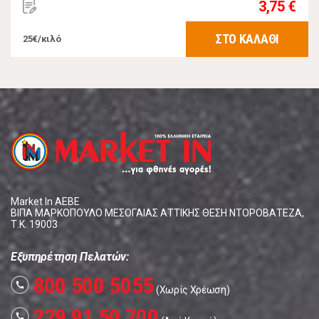
3,75 €
ΣΤΟ ΚΑΛΑΘΙ
25€/κιλό
Market In ΑΕΒΕ
ΒΙΠΑ ΜΑΡΚΟΠΟΥΛΟ ΜΕΣΟΓΑΙΑΣ ΑΤΤΙΚΗΣ ΘΕΣΗ ΝΤΟΡΟΒΑΤΕΖΑ,
Τ.Κ. 19003
Εξυπηρέτηση Πελατών:
800 500 5055
call
(Χωρίς Χρέωση)
229 91 50 700
call