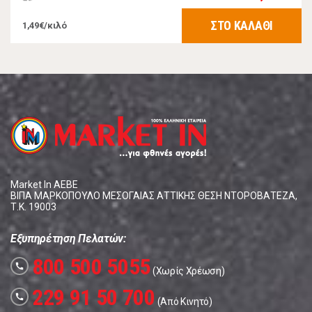
ΣΤΟ ΚΑΛΑΘΙ
1,49€/κιλό
Market In ΑΕΒΕ
ΒΙΠΑ ΜΑΡΚΟΠΟΥΛΟ ΜΕΣΟΓΑΙΑΣ ΑΤΤΙΚΗΣ ΘΕΣΗ ΝΤΟΡΟΒΑΤΕΖΑ,
Τ.Κ. 19003
Εξυπηρέτηση Πελατών:
800 500 5055
call
(Χωρίς Χρέωση)
229 91 50 700
call
(Από Κινητό)