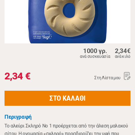
1000 γρ.
2,34€
ανά συσκευασία
ανά κιλό
2,34 €
Στη Λίστα μου
ΣΤΟ ΚΑΛΑΘΙ
Περιγραφή
Το αλεύρι Σκληρό Νο 1 προέρχεται από την άλεση μαλακού
σίτου. Η ονομασία «σκληρό» προσδιορίζει την υφή που