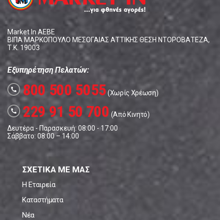
Market In ΑΕΒΕ
ΒΙΠΑ ΜΑΡΚΟΠΟΥΛΟ ΜΕΣΟΓΑΙΑΣ ΑΤΤΙΚΗΣ ΘΕΣΗ ΝΤΟΡΟΒΑΤΕΖΑ,
Τ.Κ. 19003
Εξυπηρέτηση Πελατών:
800 500 5055
call
(Χωρίς Χρέωση)
229 91 50 700
call
(Από Κινητό)
Δευτέρα - Παρασκευή: 08:00 - 17:00
Σάββατο: 08:00 – 14:00
ΣΧΕΤΙΚΑ ΜΕ ΜΑΣ
Η Εταιρεία
Καταστήματα
Νέα