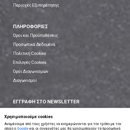
Περιοχές Εξυπηρέτησης
ΠΛΗΡΟΦΟΡΙΕΣ
Όροι και Προϋποθέσεις
Προσωπικά Δεδομένα
Πολιτική Cookies
Επιλογές Cookies
Όροι Διαγωνισμών
Διαγωνισμοί
ΕΓΓΡΑΦΗ ΣΤΟ NEWSLETTER
Μάθε πρώτος όλες τις νέες προσφορές!
Χρησιμοποιούμε cookies
Αναμένουμε από τους χρήστες να ενημερώνονται για τον τρόπο με τον
οποίο η
Google
και οι συνεργάτες μας θα χρησιμοποιούν τα προσωπικά