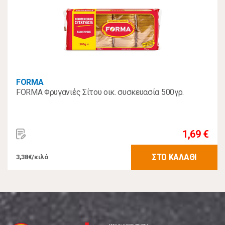
FORMA
FORMA Φρυγανιές Σίτου οικ. συσκευασία 500γρ.
1,69 €
ΣΤΟ ΚΑΛΑΘΙ
3,38€/κιλό