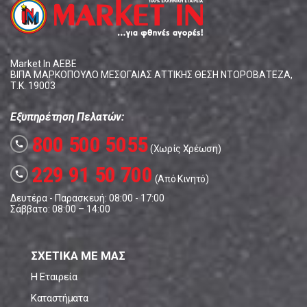
Market In ΑΕΒΕ
ΒΙΠΑ ΜΑΡΚΟΠΟΥΛΟ ΜΕΣΟΓΑΙΑΣ ΑΤΤΙΚΗΣ ΘΕΣΗ ΝΤΟΡΟΒΑΤΕΖΑ,
Τ.Κ. 19003
Εξυπηρέτηση Πελατών:
800 500 5055
call
(Χωρίς Χρέωση)
229 91 50 700
call
(Από Κινητό)
Δευτέρα - Παρασκευή: 08:00 - 17:00
Σάββατο: 08:00 – 14:00
ΣΧΕΤΙΚΑ ΜΕ ΜΑΣ
Η Εταιρεία
Καταστήματα