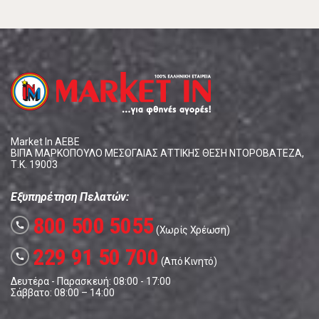
Market In ΑΕΒΕ
ΒΙΠΑ ΜΑΡΚΟΠΟΥΛΟ ΜΕΣΟΓΑΙΑΣ ΑΤΤΙΚΗΣ ΘΕΣΗ ΝΤΟΡΟΒΑΤΕΖΑ,
Τ.Κ. 19003
Εξυπηρέτηση Πελατών:
800 500 5055
call
(Χωρίς Χρέωση)
229 91 50 700
call
(Από Κινητό)
Δευτέρα - Παρασκευή: 08:00 - 17:00
Σάββατο: 08:00 – 14:00