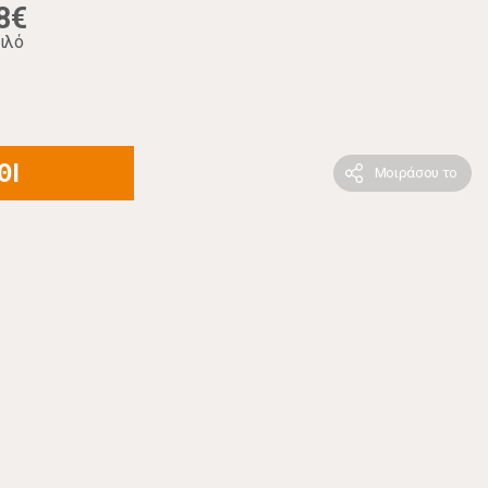
8€
ιλό
ΘΙ
Μοιράσου το