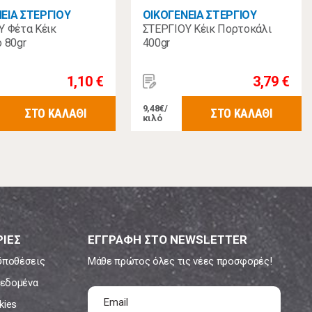
ΕΙΑ ΣΤΕΡΓΙΟΥ
ΟΙΚΟΓΕΝΕΙΑ ΣΤΕΡΓΙΟΥ
Υ Φέτα Κέικ
ΣΤΕΡΓΙΟΥ Κέικ Πορτοκάλι
 80gr
400gr
1,10 €
3,79 €
9,48€/
ΣΤΟ ΚΑΛΑΘΙ
ΣΤΟ ΚΑΛΑΘΙ
κιλό
ΙΕΣ
ΕΓΓΡΑΦΗ ΣΤΟ NEWSLETTER
ϋποθέσεις
Μάθε πρώτος όλες τις νέες προσφορές!
εδομένα
kies