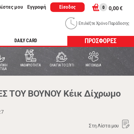
λίστες μου
Εγγραφή
Είσοδος
0
0,00 €
Επιλέξτε Χρόνο Παράδοσης
ΠΡΟΣΦΟΡΕΣ
DAILY CARD
ΠΙΚΗ
ΚΑΘΑΡΙΟΤΗΤΑ
ΟΛΑ ΓΙΑ ΤΟ ΣΠΙΤΙ
ΚΑΤΟΙΚΙΔΙΑ
ΤΙΔΑ
Σ ΤΟΥ ΒΟΥΝΟΥ Κέικ Δίχρωμο
27
Στη Λίστα μου