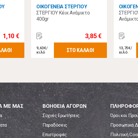
ΟΥ
ΟΙΚΟΓΕΝΕΙΑ ΣΤΕΡΓΙΟΥ
ΟΙΚΟΓΕΝ
ΣΤΕΡΓΙΟΥ Κέικ Ανάμικτο
ΣΤΕΡΓΙΟ
400gr
Ανάμικτο
1,10 €
3,85 €
9,63€/
13,75€/
ΑΛΑΘΙ
ΣΤΟ ΚΑΛΑΘΙ
κιλό
κιλό
Α ΜΕ ΜΑΣ
ΒΟΗΘΕΙΑ ΑΓΟΡΩΝ
ΠΛΗΡΟΦΟΡ
α
Συχνές Ερωτήσεις
Όροι και Προ
ατα
Παραδόσεις
Προσωπικά Δ
Επιστροφές
Πολιτική Coo