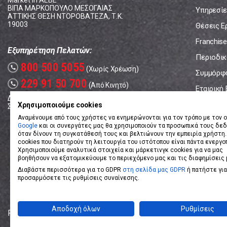
Market In ΑΕΒΕ
ΒΙΠΑ ΜΑΡΚΟΠΟΥΛΟ ΜΕΣΟΓΑΙΑΣ
Υπηρεσίε
ΑΤΤΙΚΗΣ ΘΕΣΗ ΝΤΟΡΟΒΑΤΕΖΑ, Τ.Κ.
19003
Θέσεις Ε
Franchise
Εξυπηρέτηση Πελατών:
Περιοδικό
800 500 5055
call
(Χωρίς Χρέωση)
Συμμόρφ
229 91 50 700
call
(Από Κινητό)
Εταιρική
Δευτέρα - Παρασκευή: 08:00 - 17:00
Επικοινω
Χρησιμοποιούμε cookies
Σάββατο: 08:00 – 14:00
Αναμένουμε από τους χρήστες να ενημερώνονται για τον τρόπο με τον ο
Google
και οι συνεργάτες μας θα χρησιμοποιούν τα προσωπικά τους δε
όταν δίνουν τη συγκατάθεσή τους και βελτιώνουν την εμπειρία χρήστη.
cookies που διατηρούν τη λειτουργία του ιστότοπου είναι πάντα ενεργο
Χρησιμοποιούμε αναλυτικά στοιχεία και μάρκετινγκ cookies για να μας
βοηθήσουν να εξατομικεύουμε το περιεχόμενο μας και τις διαφημίσεις 
Διαβάστε περισσότερα για το GDPR
στη σελίδα μας GDPR
ή πατήστε για
προσαρμόσετε τις ρυθμίσεις συναίνεσης.
Αποδοχή όλων
Ρυθμίσεις
Powered by
eShopKey
Designed by
Koolmetrix