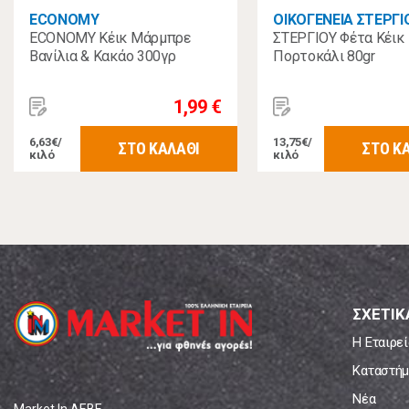
ECONOMY
ΟΙΚΟΓΕΝΕΙΑ ΣΤΕΡΓΙ
ECONOMY Κέικ Μάρμπρε
ΣΤΕΡΓΙΟΥ Φέτα Κέικ
Βανίλια & Κακάο 300γρ
Πορτοκάλι 80gr
1,99 €
6,63€/
13,75€/
ΣΤΟ ΚΑΛΑΘΙ
ΣΤΟ Κ
κιλό
κιλό
ΣΧΕΤΙΚ
Η Εταιρεί
Καταστήμ
Νέα