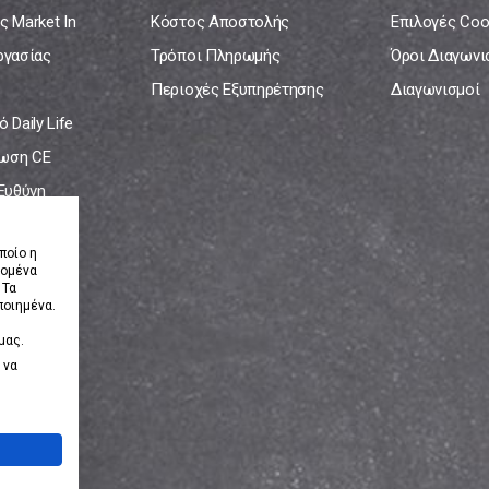
ς Market In
Κόστος Αποστολής
Επιλογές Coo
ργασίας
Τρόποι Πληρωμής
Όροι Διαγων
Περιοχές Εξυπηρέτησης
Διαγωνισμοί
 Daily Life
ωση CE
 Ευθύνη
νία
ποίο η
δομένα
 Τα
ποιημένα.
μας.
 να