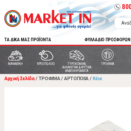
80
call
TA ΔΙΚΑ ΜΑΣ ΠΡΟΪΟΝΤΑ
ΦΥΛΛΑΔΙΟ ΠΡΟΣΦΟΡΩΝ
MANABIKH
ΚΡΕΟΠΩΛΕΙΟ
ΤΥΡΟΚΟΜΙΚΑ,
ΤΡΟΦΙΜΑ
ΑΛΛΑΝΤΙΚΑ & ΦΥΤΙΚΑ
ΑΝΑΠΛΗΡΩΜΑΤΑ
Αρχική Σελίδα
/
ΤΡΟΦΙΜΑ
/
ΑΡΤΟΠΟΙΙΑ
/
Κέικ