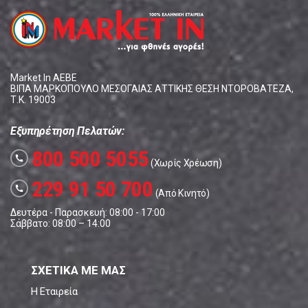
Market In ΑΕΒΕ
ΒΙΠΑ ΜΑΡΚΟΠΟΥΛΟ ΜΕΣΟΓΑΙΑΣ ΑΤΤΙΚΗΣ ΘΕΣΗ ΝΤΟΡΟΒΑΤΕΖΑ,
Τ.Κ. 19003
Εξυπηρέτηση Πελατών:
800 500 5055
call
(Χωρίς Χρέωση)
229 91 50 700
call
(Από Κινητό)
Δευτέρα - Παρασκευή: 08:00 - 17:00
Σάββατο: 08:00 – 14:00
ΣΧΕΤΙΚΑ ΜΕ ΜΑΣ
Η Εταιρεία