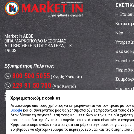
ΣΧΕΤΙΚ
Η Εταιρεί
Καταστήμ
Νέα
Market In ΑΕΒΕ
ΒΙΠΑ ΜΑΡΚΟΠΟΥΛΟ ΜΕΣΟΓΑΙΑΣ
Υπηρεσίε
ΑΤΤΙΚΗΣ ΘΕΣΗ ΝΤΟΡΟΒΑΤΕΖΑ, Τ.Κ.
19003
Θέσεις Ε
Franchise
Εξυπηρέτηση Πελατών:
Περιοδικό
800 500 5055
call
(Χωρίς Χρέωση)
Συμμόρφ
229 91 50 700
call
(Από Κινητό)
Εταιρική
Δευτέρα - Παρασκευή: 08:00 - 17:00
Επικοινω
Χρησιμοποιούμε cookies
Σάββατο: 08:00 – 14:00
Αναμένουμε από τους χρήστες να ενημερώνονται για τον τρόπο με τον ο
Google
και οι συνεργάτες μας θα χρησιμοποιούν τα προσωπικά τους δε
όταν δίνουν τη συγκατάθεσή τους και βελτιώνουν την εμπειρία χρήστη.
cookies που διατηρούν τη λειτουργία του ιστότοπου είναι πάντα ενεργο
Χρησιμοποιούμε αναλυτικά στοιχεία και μάρκετινγκ cookies για να μας
βοηθήσουν να εξατομικεύουμε το περιεχόμενο μας και τις διαφημίσεις 