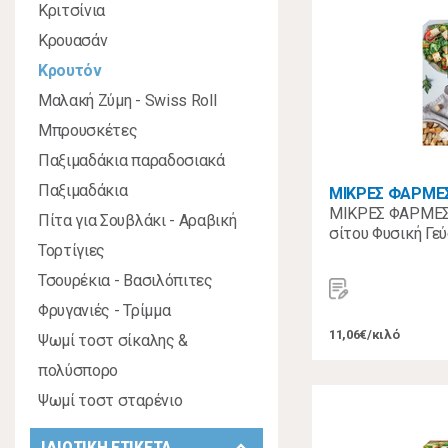
Κριτσίνια
Κρουασάν
Κρουτόν
Μαλακή Ζύμη - Swiss Roll
Μπρουσκέτες
Παξιμαδάκια παραδοσιακά
Παξιμαδάκια
ΜΙΚΡΕΣ ΦΑΡΜΕ
ΜΙΚΡΕΣ ΦΑΡΜΕΣ
Πίτα για Σουβλάκι - Αραβική
σίτου Φυσική Γεύ
Τορτίγιες
Τσουρέκια - Βασιλόπιτες
Φρυγανιές - Τρίμμα
11,06€/κιλό
Ψωμί τοστ σίκαλης &
πολύσπορο
Ψωμί τοστ σταρένιο
ΙΔΙΩΤΙΚΗ ΕΤΙΚΕΤΑ