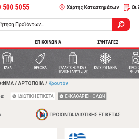
0 500 5055
Χάρτης Καταστημάτων
Οι 
ΕΠΙΚΟΙΝΩΝΙΑ
ΣΥΝΤΑΓΕΣ
ΚΑΒΑ
ΒΡΕΦΙΚΑ
ΓΑΛΑΚΤΟΚΟΜΙΚΑ &
ΚΑΤΕΨΥΓΜΕΝΑ
ΠΡΟΣΩ
ΠΡΟΙΟΝΤΑ ΨΥΓΕΙΟΥ
ΦΡΟΝ
ΟΦΙΜΑ
/
ΑΡΤΟΠΟΙΙΑ
/
Κρουτόν
α:
ΙΔΙΩΤΙΚΗ ΕΤΙΚΕΤΑ
ΕΚΚΑΘΑΡΙΣΗ ΟΛΩΝ
cancel
cancel
α
ΠΡΟΪΟΝΤΑ ΙΔΙΩΤΙΚΗΣ ΕΤΙΚΕΤΑΣ