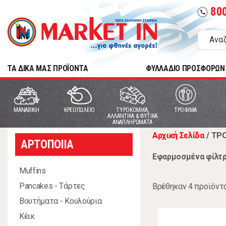
80
call
TA ΔΙΚΑ ΜΑΣ ΠΡΟΪΟΝΤΑ
ΦΥΛΛΑΔΙΟ ΠΡΟΣΦΟΡΩΝ
MANABIKH
ΚΡΕΟΠΩΛΕΙΟ
ΤΥΡΟΚΟΜΙΚΑ,
ΤΡΟΦΙΜΑ
ΑΛΛΑΝΤΙΚΑ & ΦΥΤΙΚΑ
ΑΝΑΠΛΗΡΩΜΑΤΑ
Αρχική Σελίδα
/
ΤΡ
ΑΡΤΟΠΟΙΙΑ
Εφαρμοσμένα φίλτρ
Muffins
Pancakes - Τάρτες
Βρέθηκαν 4 προϊόντ
Βουτήματα - Κουλούρια
Κέικ