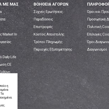
Α ΜΕ ΜΑΣ
ΒΟΗΘΕΙΑ ΑΓΟΡΩΝ
ΠΛΗΡΟΦΟΡ
α
Συχνές Ερωτήσεις
Όροι και Προ
ατα
Παραδόσεις
Προσωπικά Δ
Επιστροφές
Πολιτική Coo
ς Market In
Κόστος Αποστολής
Επιλογές Coo
ργασίας
Τρόποι Πληρωμής
Όροι Διαγων
Περιοχές Εξυπηρέτησης
Διαγωνισμοί
 Daily Life
ωση CE
 Ευθύνη
νία
ποίο η
δομένα
 Τα
ποιημένα.
μας.