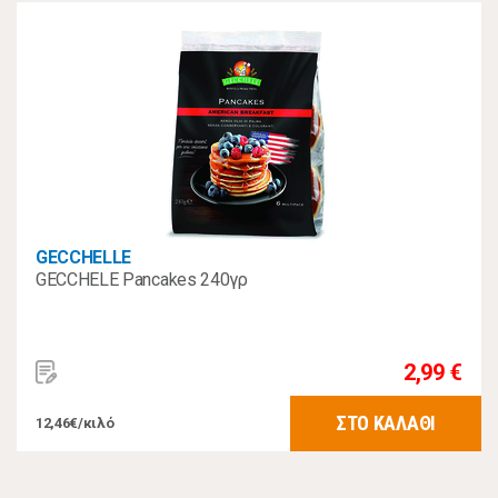
GECCHELLE
GECCHELE Pancakes 240γρ
2,99 €
ΣΤΟ ΚΑΛΑΘΙ
12,46€/κιλό