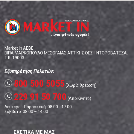
Market In ΑΕΒΕ
ΒΙΠΑ ΜΑΡΚΟΠΟΥΛΟ ΜΕΣΟΓΑΙΑΣ ΑΤΤΙΚΗΣ ΘΕΣΗ ΝΤΟΡΟΒΑΤΕΖΑ,
Τ.Κ. 19003
Εξυπηρέτηση Πελατών:
800 500 5055
call
(Χωρίς Χρέωση)
229 91 50 700
call
(Από Κινητό)
Δευτέρα - Παρασκευή: 08:00 - 17:00
Σάββατο: 08:00 – 14:00
ΣΧΕΤΙΚΑ ΜΕ ΜΑΣ