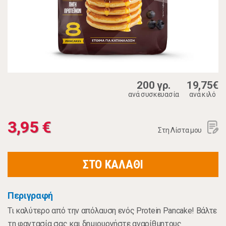
200 γρ.
19,75€
ανά συσκευασία
ανά κιλό
3,95 €
Στη Λίστα μου
ΣΤΟ ΚΑΛΑΘΙ
Περιγραφή
Τι καλύτερο από την απόλαυση ενός Protein Pancake! Βάλτε
τη φαντασία σας και δημιουργήστε αναρίθμητους