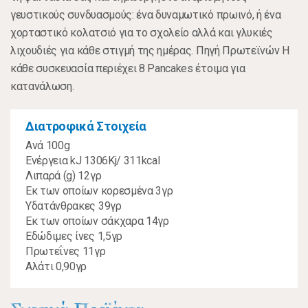
γευστικούς συνδυασμούς: ένα δυναμωτικό πρωινό, ή ένα
χορταστικό κολατσιό για το σχολείο αλλά και γλυκιές
λιχουδιές για κάθε στιγμή της ημέρας. Πηγή Πρωτεϊνών Η
κάθε συσκευασία περιέχει 8 Pancakes έτοιμα για
κατανάλωση.
Διατροφικά Στοιχεία
Ανά 100g
Ενέργεια kJ 1306Kj/ 311kcal
Λιπαρά (g) 12γρ
Εκ των οποίων κορεσμένα 3γρ
Υδατάνθρακες 39γρ
Εκ των οποίων σάκχαρα 14γρ
Εδώδιμες ίνες 1,5γρ
Πρωτεΐνες 11γρ
Αλάτι 0,90γρ