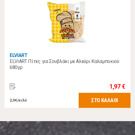
ELVIART
ELVIART Πίτες για Σουβλάκι με Αλεύρι Καλαμποκιού
680γρ
1,97 €
ΣΤΟ ΚΑΛΑΘΙ
2,9€/κιλό