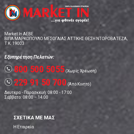
Market In ΑΕΒΕ
ΒΙΠΑ ΜΑΡΚΟΠΟΥΛΟ ΜΕΣΟΓΑΙΑΣ ΑΤΤΙΚΗΣ ΘΕΣΗ ΝΤΟΡΟΒΑΤΕΖΑ,
Τ.Κ. 19003
Εξυπηρέτηση Πελατών:
800 500 5055
call
(Χωρίς Χρέωση)
229 91 50 700
call
(Από Κινητό)
Δευτέρα - Παρασκευή: 08:00 - 17:00
Σάββατο: 08:00 – 14:00
ΣΧΕΤΙΚΑ ΜΕ ΜΑΣ
Η Εταιρεία