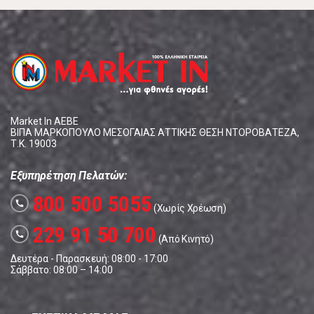
Market In ΑΕΒΕ
ΒΙΠΑ ΜΑΡΚΟΠΟΥΛΟ ΜΕΣΟΓΑΙΑΣ ΑΤΤΙΚΗΣ ΘΕΣΗ ΝΤΟΡΟΒΑΤΕΖΑ,
Τ.Κ. 19003
Εξυπηρέτηση Πελατών:
800 500 5055
call
(Χωρίς Χρέωση)
229 91 50 700
call
(Από Κινητό)
Δευτέρα - Παρασκευή: 08:00 - 17:00
Σάββατο: 08:00 – 14:00