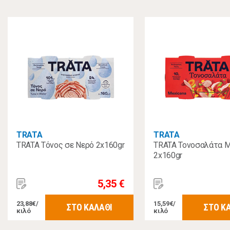
TRATA
TRATA
TRATA Τόνος σε Νερό 2x160gr
TRATA Τονοσαλάτα M
2x160gr
5,35 €
23,88€/
15,59€/
ΣΤΟ ΚΑΛΑΘΙ
ΣΤΟ Κ
κιλό
κιλό