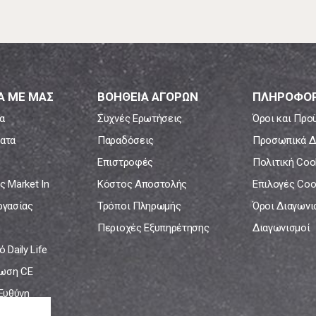
Α ΜΕ ΜΑΣ
ΒΟΗΘΕΙΑ ΑΓΟΡΩΝ
ΠΛΗΡΟΦΟΡ
α
Συχνές Ερωτήσεις
Όροι και Προ
ατα
Παραδόσεις
Προσωπικά Δ
Επιστροφές
Πολιτική Coo
ς Market In
Κόστος Αποστολής
Επιλογές Coo
ργασίας
Τρόποι Πληρωμής
Όροι Διαγων
Περιοχές Εξυπηρέτησης
Διαγωνισμοί
 Daily Life
ωση CE
 Ευθύνη
νία