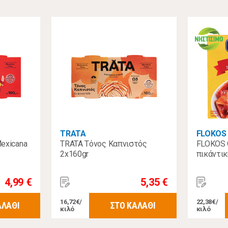
TRATA
FLOKOS
exicana
TRATA Τόνος Καπνιστός
FLOKOS 
2x160gr
πικάντικ
4,99 €
5,35 €
16,72€/
22,38€/
ΑΛΑΘΙ
ΣΤΟ ΚΑΛΑΘΙ
κιλό
κιλό