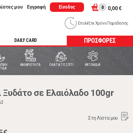
λίστες μου
Εγγραφή
Είσοδος
0
0,00 €
Επιλέξτε Χρόνο Παράδοσης
ΠΡΟΣΦΟΡΕΣ
DAILY CARD
ΠΙΚΗ
ΚΑΘΑΡΙΟΤΗΤΑ
ΟΛΑ ΓΙΑ ΤΟ ΣΠΙΤΙ
ΚΑΤΟΙΚΙΔΙΑ
ΤΙΔΑ
 Ξυδάτο σε Ελαιόλαδο 100gr
62
Στη Λίστα μου