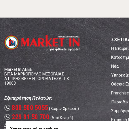
ΣΧΕΤΙΚ
Η Εταιρεί
Καταστήμ
Νέα
Market In ΑΕΒΕ
ΒΙΠΑ ΜΑΡΚΟΠΟΥΛΟ ΜΕΣΟΓΑΙΑΣ
Υπηρεσίε
ΑΤΤΙΚΗΣ ΘΕΣΗ ΝΤΟΡΟΒΑΤΕΖΑ, Τ.Κ.
19003
Θέσεις Ε
Franchise
Εξυπηρέτηση Πελατών:
Περιοδικό
800 500 5055
call
(Χωρίς Χρέωση)
Συμμόρφ
229 91 50 700
call
(Από Κινητό)
Εταιρική
Δευτέρα - Παρασκευή: 08:00 - 17:00
Επικοινω