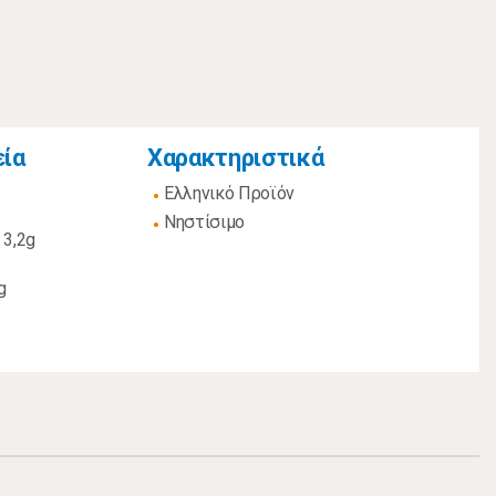
εία
Χαρακτηριστικά
Ελληνικό Προϊόν
Νηστίσιμο
 3,2g
g