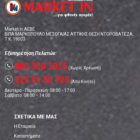
Market In ΑΕΒΕ
ΒΙΠΑ ΜΑΡΚΟΠΟΥΛΟ ΜΕΣΟΓΑΙΑΣ ΑΤΤΙΚΗΣ ΘΕΣΗ ΝΤΟΡΟΒΑΤΕΖΑ,
Τ.Κ. 19003
Εξυπηρέτηση Πελατών:
800 500 5055
call
(Χωρίς Χρέωση)
229 91 50 700
call
(Από Κινητό)
Δευτέρα - Παρασκευή: 08:00 - 17:00
Σάββατο: 08:00 – 14:00
ΣΧΕΤΙΚΑ ΜΕ ΜΑΣ
Η Εταιρεία
Καταστήματα