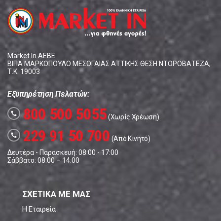
Market In ΑΕΒΕ
ΒΙΠΑ ΜΑΡΚΟΠΟΥΛΟ ΜΕΣΟΓΑΙΑΣ ΑΤΤΙΚΗΣ ΘΕΣΗ ΝΤΟΡΟΒΑΤΕΖΑ,
Τ.Κ. 19003
Εξυπηρέτηση Πελατών:
800 500 5055
call
(Χωρίς Χρέωση)
229 91 50 700
call
(Από Κινητό)
Δευτέρα - Παρασκευή: 08:00 - 17:00
Σάββατο: 08:00 – 14:00
ΣΧΕΤΙΚΑ ΜΕ ΜΑΣ
Η Εταιρεία