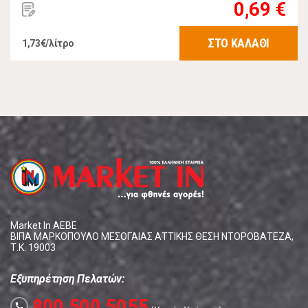
0,69 €
ΣΤΟ ΚΑΛΑΘΙ
1,73€/λίτρο
Market In ΑΕΒΕ
ΒΙΠΑ ΜΑΡΚΟΠΟΥΛΟ ΜΕΣΟΓΑΙΑΣ ΑΤΤΙΚΗΣ ΘΕΣΗ ΝΤΟΡΟΒΑΤΕΖΑ,
Τ.Κ. 19003
Εξυπηρέτηση Πελατών:
800 500 5055
call