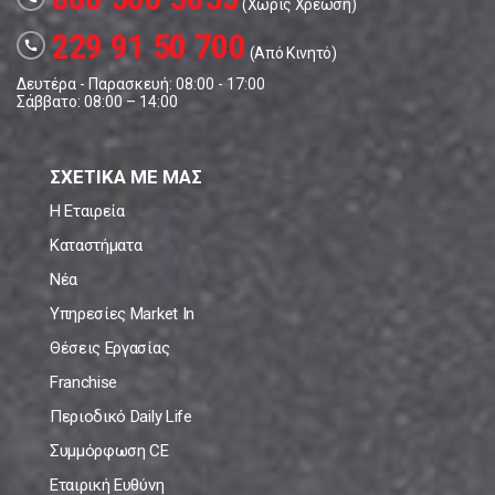
(Χωρίς Χρέωση)
229 91 50 700
call
(Από Κινητό)
Δευτέρα - Παρασκευή: 08:00 - 17:00
Σάββατο: 08:00 – 14:00
ΣΧΕΤΙΚΑ ΜΕ ΜΑΣ
Η Εταιρεία
Καταστήματα
Νέα
Υπηρεσίες Market In
Θέσεις Εργασίας
Franchise
Περιοδικό Daily Life
Συμμόρφωση CE
Εταιρική Ευθύνη