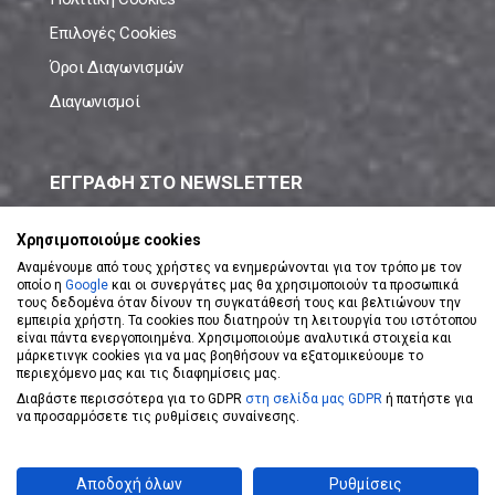
Επιλογές Cookies
Όροι Διαγωνισμών
Διαγωνισμοί
ΕΓΓΡΑΦΗ ΣΤΟ NEWSLETTER
Μάθε πρώτος όλες τις νέες προσφορές!
Χρησιμοποιούμε cookies
Αναμένουμε από τους χρήστες να ενημερώνονται για τον τρόπο με τον
οποίο η
Google
και οι συνεργάτες μας θα χρησιμοποιούν τα προσωπικά
τους δεδομένα όταν δίνουν τη συγκατάθεσή τους και βελτιώνουν την
εμπειρία χρήστη. Τα cookies που διατηρούν τη λειτουργία του ιστότοπου
είναι πάντα ενεργοποιημένα. Χρησιμοποιούμε αναλυτικά στοιχεία και
ΕΓΓΡΑΦΗ ΣΤΟ NEWSLETTER
μάρκετινγκ cookies για να μας βοηθήσουν να εξατομικεύουμε το
περιεχόμενο μας και τις διαφημίσεις μας.
Διαβάστε περισσότερα για το GDPR
στη σελίδα μας GDPR
ή πατήστε για
Αποδέχομαι τους
Όρους Χρήσης
να προσαρμόσετε τις ρυθμίσεις συναίνεσης.
Powered by
eShopKey
Designed by
Koolmetrix
Αποδοχή όλων
Ρυθμίσεις