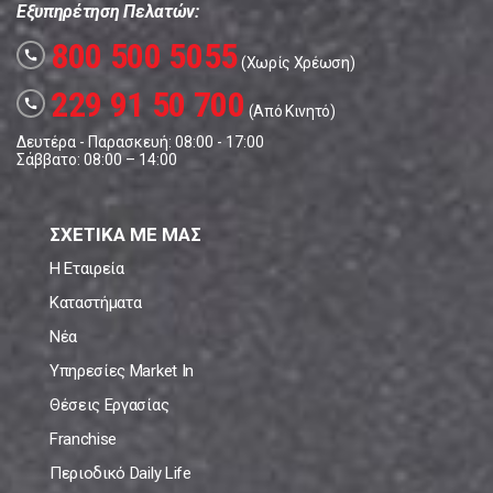
Εξυπηρέτηση Πελατών:
800 500 5055
call
(Χωρίς Χρέωση)
229 91 50 700
call
(Από Κινητό)
Δευτέρα - Παρασκευή: 08:00 - 17:00
Σάββατο: 08:00 – 14:00
ΣΧΕΤΙΚΑ ΜΕ ΜΑΣ
Η Εταιρεία
Καταστήματα
Νέα
Υπηρεσίες Market In
Θέσεις Εργασίας
Franchise
Περιοδικό Daily Life