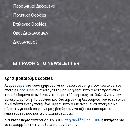
Προσωπικά Δεδομένα
Πολιτική Cookies
Επιλογές Cookies
Όροι Διαγωνισμών
Διαγωνισμοί
ΕΓΓΡΑΦΗ ΣΤΟ NEWSLETTER
Μάθε πρώτος όλες τις νέες προσφορές!
Χρησιμοποιούμε cookies
Αναμένουμε από τους χρήστες να ενημερώνονται για τον τρόπο με τον
οποίο η
Google
και οι συνεργάτες μας θα χρησιμοποιούν τα προσωπικά
τους δεδομένα όταν δίνουν τη συγκατάθεσή τους και βελτιώνουν την
εμπειρία χρήστη. Τα cookies που διατηρούν τη λειτουργία του ιστότοπου
είναι πάντα ενεργοποιημένα. Χρησιμοποιούμε αναλυτικά στοιχεία και
ΕΓΓΡΑΦΗ ΣΤΟ NEWSLETTER
μάρκετινγκ cookies για να μας βοηθήσουν να εξατομικεύουμε το
περιεχόμενο μας και τις διαφημίσεις μας.
Διαβάστε περισσότερα για το GDPR
στη σελίδα μας GDPR
ή πατήστε για
Αποδέχομαι τους
Όρους Χρήσης
να προσαρμόσετε τις ρυθμίσεις συναίνεσης.