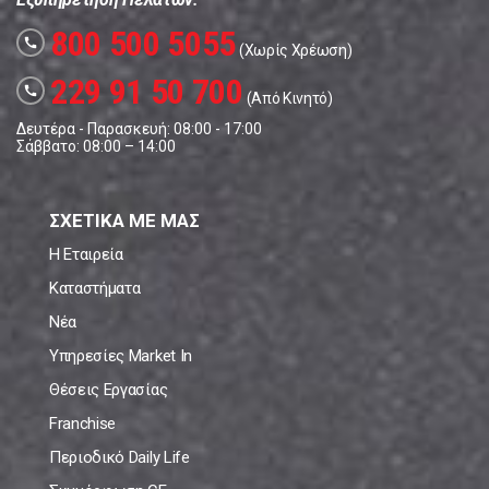
800 500 5055
call
(Χωρίς Χρέωση)
229 91 50 700
call
(Από Κινητό)
Δευτέρα - Παρασκευή: 08:00 - 17:00
Σάββατο: 08:00 – 14:00
ΣΧΕΤΙΚΑ ΜΕ ΜΑΣ
Η Εταιρεία
Καταστήματα
Νέα
Υπηρεσίες Market In
Θέσεις Εργασίας
Franchise
Περιοδικό Daily Life