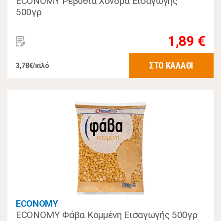
ECONOMY Ρεβύθια Χονδρά Εισαγωγής
500γρ
1,89 €
ΣΤΟ ΚΑΛΑΘΙ
3,78€/κιλό
ECONOMY
ECONOMY Φάβα Κομμένη Εισαγωγής 500γρ