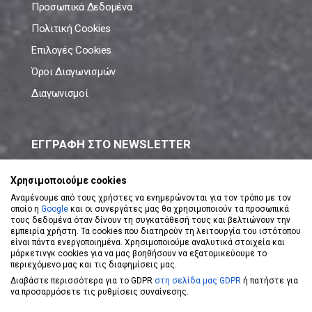
Προσωπικά Δεδομένα
Πολιτική Cookies
Επιλογές Cookies
Όροι Διαγωνισμών
Διαγωνισμοί
ΕΓΓΡΑΦΗ ΣΤΟ NEWSLETTER
Μάθε πρώτος όλες τις νέες προσφορές!
Χρησιμοποιούμε cookies
Αναμένουμε από τους χρήστες να ενημερώνονται για τον τρόπο με τον
οποίο η
Google
και οι συνεργάτες μας θα χρησιμοποιούν τα προσωπικά
τους δεδομένα όταν δίνουν τη συγκατάθεσή τους και βελτιώνουν την
εμπειρία χρήστη. Τα cookies που διατηρούν τη λειτουργία του ιστότοπου
είναι πάντα ενεργοποιημένα. Χρησιμοποιούμε αναλυτικά στοιχεία και
ΕΓΓΡΑΦΗ ΣΤΟ NEWSLETTER
μάρκετινγκ cookies για να μας βοηθήσουν να εξατομικεύουμε το
περιεχόμενο μας και τις διαφημίσεις μας.
Διαβάστε περισσότερα για το GDPR
στη σελίδα μας GDPR
ή πατήστε για
Αποδέχομαι τους
Όρους Χρήσης
να προσαρμόσετε τις ρυθμίσεις συναίνεσης.