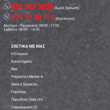
800 500 5055
call
(Χωρίς Χρέωση)
229 91 50 700
call
(Από Κινητό)
Δευτέρα - Παρασκευή: 08:00 - 17:00
Σάββατο: 08:00 – 14:00
ΣΧΕΤΙΚΑ ΜΕ ΜΑΣ
Η Εταιρεία
Καταστήματα
Νέα
Υπηρεσίες Market In
Θέσεις Εργασίας
Franchise
Περιοδικό Daily Life
Συμμόρφωση CE