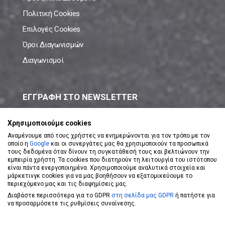
Πολιτική Cookies
Επιλογές Cookies
Όροι Διαγωνισμών
Διαγωνισμοί
ΕΓΓΡΑΦΗ ΣΤΟ NEWSLETTER
Μάθε πρώτος όλες τις νέες προσφορές!
Χρησιμοποιούμε cookies
Αναμένουμε από τους χρήστες να ενημερώνονται για τον τρόπο με τον
οποίο η
Google
και οι συνεργάτες μας θα χρησιμοποιούν τα προσωπικά
τους δεδομένα όταν δίνουν τη συγκατάθεσή τους και βελτιώνουν την
εμπειρία χρήστη. Τα cookies που διατηρούν τη λειτουργία του ιστότοπου
είναι πάντα ενεργοποιημένα. Χρησιμοποιούμε αναλυτικά στοιχεία και
ΕΓΓΡΑΦΗ ΣΤΟ NEWSLETTER
μάρκετινγκ cookies για να μας βοηθήσουν να εξατομικεύουμε το
περιεχόμενο μας και τις διαφημίσεις μας.
Διαβάστε περισσότερα για το GDPR
στη σελίδα μας GDPR
ή πατήστε για
Αποδέχομαι τους
Όρους Χρήσης
να προσαρμόσετε τις ρυθμίσεις συναίνεσης.