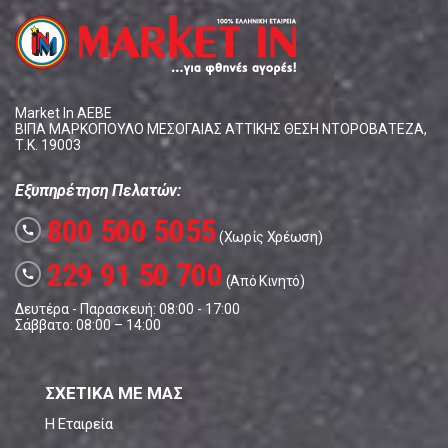
Market In ΑΕΒΕ
ΒΙΠΑ ΜΑΡΚΟΠΟΥΛΟ ΜΕΣΟΓΑΙΑΣ ΑΤΤΙΚΗΣ ΘΕΣΗ ΝΤΟΡΟΒΑΤΕΖΑ,
Τ.Κ. 19003
Εξυπηρέτηση Πελατών:
800 500 5055
call
(Χωρίς Χρέωση)
229 91 50 700
call
(Από Κινητό)
Δευτέρα - Παρασκευή: 08:00 - 17:00
Σάββατο: 08:00 – 14:00
ΣΧΕΤΙΚΑ ΜΕ ΜΑΣ
Η Εταιρεία