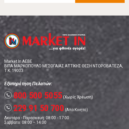
Market In ΑΕΒΕ
ΒΙΠΑ ΜΑΡΚΟΠΟΥΛΟ ΜΕΣΟΓΑΙΑΣ ΑΤΤΙΚΗΣ ΘΕΣΗ ΝΤΟΡΟΒΑΤΕΖΑ,
Τ.Κ. 19003
Εξυπηρέτηση Πελατών:
800 500 5055
call
(Χωρίς Χρέωση)
229 91 50 700
call
(Από Κινητό)
Δευτέρα - Παρασκευή: 08:00 - 17:00
Σάββατο: 08:00 – 14:00