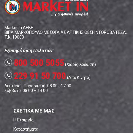
Market In ΑΕΒΕ
ΒΙΠΑ ΜΑΡΚΟΠΟΥΛΟ ΜΕΣΟΓΑΙΑΣ ΑΤΤΙΚΗΣ ΘΕΣΗ ΝΤΟΡΟΒΑΤΕΖΑ,
Τ.Κ. 19003
Εξυπηρέτηση Πελατών:
800 500 5055
call
(Χωρίς Χρέωση)
229 91 50 700
call
(Από Κινητό)
Δευτέρα - Παρασκευή: 08:00 - 17:00
Σάββατο: 08:00 – 14:00
ΣΧΕΤΙΚΑ ΜΕ ΜΑΣ
Η Εταιρεία
Καταστήματα