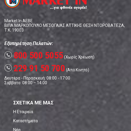
Market In ΑΕΒΕ
ΒΙΠΑ ΜΑΡΚΟΠΟΥΛΟ ΜΕΣΟΓΑΙΑΣ ΑΤΤΙΚΗΣ ΘΕΣΗ ΝΤΟΡΟΒΑΤΕΖΑ,
Τ.Κ. 19003
Εξυπηρέτηση Πελατών:
800 500 5055
call
(Χωρίς Χρέωση)
229 91 50 700
call
(Από Κινητό)
Δευτέρα - Παρασκευή: 08:00 - 17:00
Σάββατο: 08:00 – 14:00
ΣΧΕΤΙΚΑ ΜΕ ΜΑΣ
Η Εταιρεία
Καταστήματα
Νέα