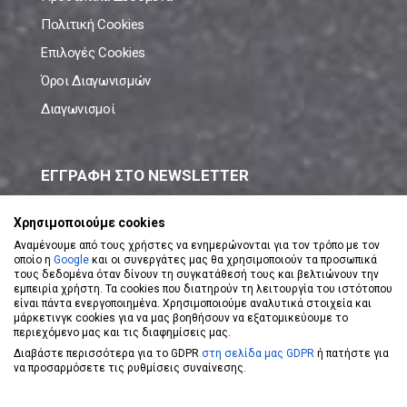
Πολιτική Cookies
Επιλογές Cookies
Όροι Διαγωνισμών
Διαγωνισμοί
ΕΓΓΡΑΦΗ ΣΤΟ NEWSLETTER
Μάθε πρώτος όλες τις νέες προσφορές!
Χρησιμοποιούμε cookies
Αναμένουμε από τους χρήστες να ενημερώνονται για τον τρόπο με τον
οποίο η
Google
και οι συνεργάτες μας θα χρησιμοποιούν τα προσωπικά
τους δεδομένα όταν δίνουν τη συγκατάθεσή τους και βελτιώνουν την
εμπειρία χρήστη. Τα cookies που διατηρούν τη λειτουργία του ιστότοπου
είναι πάντα ενεργοποιημένα. Χρησιμοποιούμε αναλυτικά στοιχεία και
ΕΓΓΡΑΦΗ ΣΤΟ NEWSLETTER
μάρκετινγκ cookies για να μας βοηθήσουν να εξατομικεύουμε το
περιεχόμενο μας και τις διαφημίσεις μας.
Διαβάστε περισσότερα για το GDPR
στη σελίδα μας GDPR
ή πατήστε για
Αποδέχομαι τους
Όρους Χρήσης
να προσαρμόσετε τις ρυθμίσεις συναίνεσης.