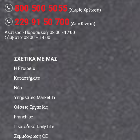
800 500 5055
call
(Χωρίς Χρέωση)
229 91 50 700
call
(Από Κινητό)
Δευτέρα - Παρασκευή: 08:00 - 17:00
Σάββατο: 08:00 – 14:00
ΣΧΕΤΙΚΑ ΜΕ ΜΑΣ
Η Εταιρεία
Καταστήματα
Νέα
Υπηρεσίες Market In
Θέσεις Εργασίας
Franchise
Περιοδικό Daily Life
Συμμόρφωση CE