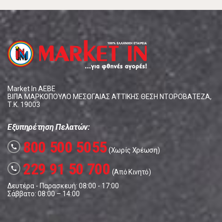
Market In ΑΕΒΕ
ΒΙΠΑ ΜΑΡΚΟΠΟΥΛΟ ΜΕΣΟΓΑΙΑΣ ΑΤΤΙΚΗΣ ΘΕΣΗ ΝΤΟΡΟΒΑΤΕΖΑ,
Τ.Κ. 19003
Εξυπηρέτηση Πελατών:
800 500 5055
call
(Χωρίς Χρέωση)
229 91 50 700
call
(Από Κινητό)
Δευτέρα - Παρασκευή: 08:00 - 17:00
Σάββατο: 08:00 – 14:00