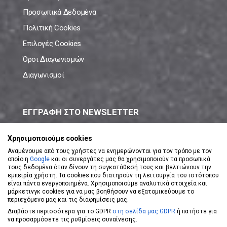
Προσωπικά Δεδομένα
Πολιτική Cookies
Επιλογές Cookies
Όροι Διαγωνισμών
Διαγωνισμοί
ΕΓΓΡΑΦΗ ΣΤΟ NEWSLETTER
Μάθε πρώτος όλες τις νέες προσφορές!
Χρησιμοποιούμε cookies
Αναμένουμε από τους χρήστες να ενημερώνονται για τον τρόπο με τον
οποίο η
Google
και οι συνεργάτες μας θα χρησιμοποιούν τα προσωπικά
τους δεδομένα όταν δίνουν τη συγκατάθεσή τους και βελτιώνουν την
εμπειρία χρήστη. Τα cookies που διατηρούν τη λειτουργία του ιστότοπου
είναι πάντα ενεργοποιημένα. Χρησιμοποιούμε αναλυτικά στοιχεία και
ΕΓΓΡΑΦΗ ΣΤΟ NEWSLETTER
μάρκετινγκ cookies για να μας βοηθήσουν να εξατομικεύουμε το
περιεχόμενο μας και τις διαφημίσεις μας.
Διαβάστε περισσότερα για το GDPR
στη σελίδα μας GDPR
ή πατήστε για
Αποδέχομαι τους
Όρους Χρήσης
να προσαρμόσετε τις ρυθμίσεις συναίνεσης.