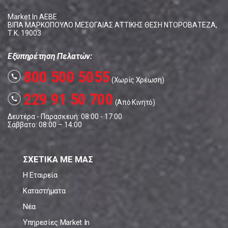
Market In ΑΕΒΕ
ΒΙΠΑ ΜΑΡΚΟΠΟΥΛΟ ΜΕΣΟΓΑΙΑΣ ΑΤΤΙΚΗΣ ΘΕΣΗ ΝΤΟΡΟΒΑΤΕΖΑ,
Τ.Κ. 19003
Εξυπηρέτηση Πελατών:
800 500 5055
call
(Χωρίς Χρέωση)
229 91 50 700
call
(Από Κινητό)
Δευτέρα - Παρασκευή: 08:00 - 17:00
Σάββατο: 08:00 – 14:00
ΣΧΕΤΙΚΑ ΜΕ ΜΑΣ
Η Εταιρεία
Καταστήματα
Νέα
Υπηρεσίες Market In