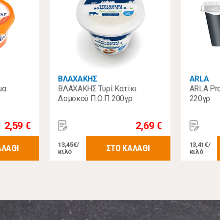
ΒΛΑΧΑΚΗΣ
ARLA
μα
ΒΛΑΧΑΚΗΣ Τυρί Κατίκι
ARLA Pro
Δομοκού Π.Ο.Π 200γρ
220γρ
2,59 €
2,69 €
13,45€/
13,41€/
ΑΛΑΘΙ
ΣΤΟ ΚΑΛΑΘΙ
κιλό
κιλό