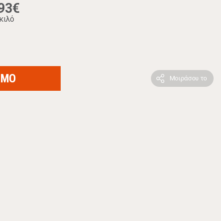
93€
κιλό
ΙΜΟ
Μοιράσου το