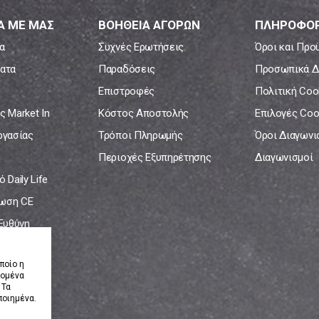
Α ΜΕ ΜΑΣ
ΒΟΗΘΕΙΑ ΑΓΟΡΩΝ
ΠΛΗΡΟΦΟΡ
α
Συχνές Ερωτήσεις
Όροι και Προ
ατα
Παραδόσεις
Προσωπικά Δ
Επιστροφές
Πολιτική Coo
ς Market In
Κόστος Αποστολής
Επιλογές Coo
ργασίας
Τρόποι Πληρωμής
Όροι Διαγων
Περιοχές Εξυπηρέτησης
Διαγωνισμοί
 Daily Life
ωση CE
 Ευθύνη
νία
ποίο η
δομένα
 Τα
ποιημένα.