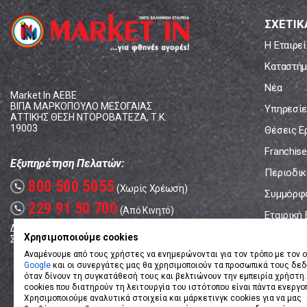
ΣΧΕΤΙΚ
Η Εταιρεί
Καταστήμ
Νέα
Market In ΑΕΒΕ
ΒΙΠΑ ΜΑΡΚΟΠΟΥΛΟ ΜΕΣΟΓΑΙΑΣ
Υπηρεσίε
ΑΤΤΙΚΗΣ ΘΕΣΗ ΝΤΟΡΟΒΑΤΕΖΑ, Τ.Κ.
19003
Θέσεις Ε
Franchise
Εξυπηρέτηση Πελατών:
Περιοδικό
800 500 5055
call
(Χωρίς Χρέωση)
Συμμόρφ
229 91 50 700
call
(Από Κινητό)
Εταιρική
Δευτέρα - Παρασκευή: 08:00 - 17:00
Επικοινω
Χρησιμοποιούμε cookies
Σάββατο: 08:00 – 14:00
Αναμένουμε από τους χρήστες να ενημερώνονται για τον τρόπο με τον ο
Google
και οι συνεργάτες μας θα χρησιμοποιούν τα προσωπικά τους δε
όταν δίνουν τη συγκατάθεσή τους και βελτιώνουν την εμπειρία χρήστη.
cookies που διατηρούν τη λειτουργία του ιστότοπου είναι πάντα ενεργο
Χρησιμοποιούμε αναλυτικά στοιχεία και μάρκετινγκ cookies για να μας