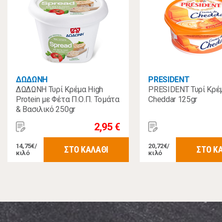
ΔΩΔΩΝΗ
PRESIDENT
ΔΩΔΩΝΗ Τυρί Κρέμα High
PRESIDENT Τυρί Κρέ
Protein με Φέτα Π.Ο.Π. Τομάτα
Cheddar 125gr
& Βασιλικό 250gr
2,95 €
14,75€/
20,72€/
ΣΤΟ ΚΑΛΑΘΙ
ΣΤΟ Κ
κιλό
κιλό