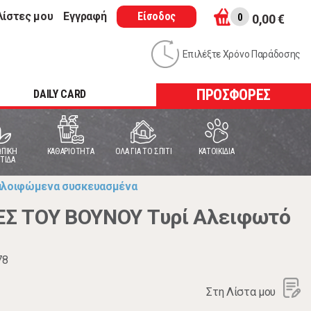
λίστες μου
Εγγραφή
Είσοδος
0
0,00 €
Επιλέξτε Χρόνο Παράδοσης
ΠΡΟΣΦΟΡΕΣ
DAILY CARD
ΠΙΚΗ
ΚΑΘΑΡΙΟΤΗΤΑ
ΟΛΑ ΓΙΑ ΤΟ ΣΠΙΤΙ
ΚΑΤΟΙΚΙΔΙΑ
ΤΙΔΑ
 αλοιφώμενα συσκευασμένα
Σ ΤΟΥ ΒΟΥΝΟΥ Τυρί Αλειφωτό
78
Στη Λίστα μου