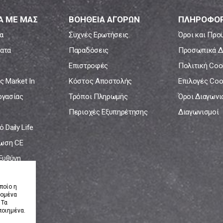
Α ΜΕ ΜΑΣ
ΒΟΗΘΕΙΑ ΑΓΟΡΩΝ
ΠΛΗΡΟΦΟΡ
α
Συχνές Ερωτήσεις
Όροι και Προ
ατα
Παραδόσεις
Προσωπικά Δ
Επιστροφές
Πολιτική Coo
ς Market In
Κόστος Αποστολής
Επιλογές Coo
ργασίας
Τρόποι Πληρωμής
Όροι Διαγων
Περιοχές Εξυπηρέτησης
Διαγωνισμοί
 Daily Life
ωση CE
 Ευθύνη
νία
ποίο η
δομένα
 Τα
ποιημένα.