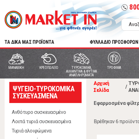
80
call
TA ΔΙΚΑ ΜΑΣ ΠΡΟΪΟΝΤΑ
ΦΥΛΛΑΔΙΟ ΠΡΟΣΦΟΡΩΝ
MANABIKH
ΚΡΕΟΠΩΛΕΙΟ
ΤΥΡΟΚΟΜΙΚΑ,
ΤΡΟΦΙΜΑ
ΑΛΛΑΝΤΙΚΑ & ΦΥΤΙΚΑ
ΑΝΑΠΛΗΡΩΜΑΤΑ
Αρχική
ΤΥΡ
/
ΨΥΓΕΙΟ-ΤΥΡΟΚΟΜΙΚΑ
Σελίδα
ΑΝΑ
ΣΥΣΚΕΥΑΣΜΕΝΑ
Εφαρμοσμένα φίλτρ
Ανθότυρο συσκευασμένο
Βρέθηκαν 6 προϊόντ
Λοιπά τυριά συσκευασμένα
Τυριά αλοιφώμενα