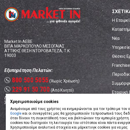
ΣΧΕΤΙΚ
Η Εταιρεί
Καταστήμ
Νέα
Market In ΑΕΒΕ
ΒΙΠΑ ΜΑΡΚΟΠΟΥΛΟ ΜΕΣΟΓΑΙΑΣ
Υπηρεσίε
ΑΤΤΙΚΗΣ ΘΕΣΗ ΝΤΟΡΟΒΑΤΕΖΑ, Τ.Κ.
19003
Θέσεις Ε
Franchise
Εξυπηρέτηση Πελατών:
Περιοδικό
800 500 5055
call
(Χωρίς Χρέωση)
Συμμόρφ
229 91 50 700
call
(Από Κινητό)
Εταιρική
Δευτέρα - Παρασκευή: 08:00 - 17:00
Επικοινω
Χρησιμοποιούμε cookies
Σάββατο: 08:00 – 14:00
Αναμένουμε από τους χρήστες να ενημερώνονται για τον τρόπο με τον ο
Google
και οι συνεργάτες μας θα χρησιμοποιούν τα προσωπικά τους δε
όταν δίνουν τη συγκατάθεσή τους και βελτιώνουν την εμπειρία χρήστη.
cookies που διατηρούν τη λειτουργία του ιστότοπου είναι πάντα ενεργο
Χρησιμοποιούμε αναλυτικά στοιχεία και μάρκετινγκ cookies για να μας