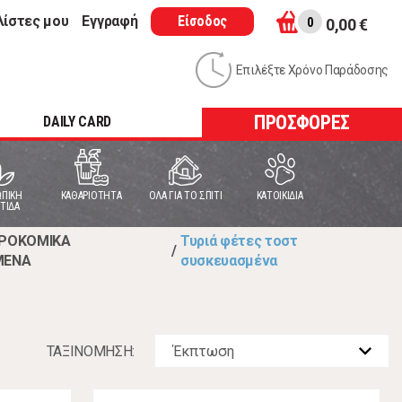
λίστες μου
Εγγραφή
Είσοδος
0
0,00 €
Επιλέξτε Χρόνο Παράδοσης
ΠΡΟΣΦΟΡΕΣ
DAILY CARD
ΠΙΚΗ
ΚΑΘΑΡΙΟΤΗΤΑ
ΟΛΑ ΓΙΑ ΤΟ ΣΠΙΤΙ
ΚΑΤΟΙΚΙΔΙΑ
ΤΙΔΑ
ΥΡΟΚΟΜΙΚΑ
Τυριά φέτες τοστ
/
ΜΕΝΑ
συσκευασμένα
ΤΑΞΙΝOΜΗΣΗ: