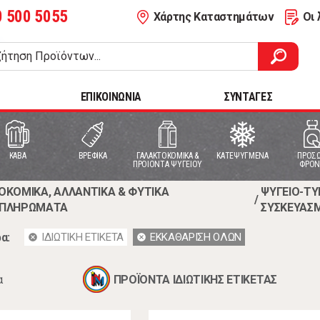
0 500 5055
Χάρτης Καταστημάτων
Οι 
ΕΠΙΚΟΙΝΩΝΙΑ
ΣΥΝΤΑΓΕΣ
ΚΑΒΑ
ΒΡΕΦΙΚΑ
ΓΑΛΑΚΤΟΚΟΜΙΚΑ &
ΚΑΤΕΨΥΓΜΕΝΑ
ΠΡΟΣΩ
ΠΡΟΙΟΝΤΑ ΨΥΓΕΙΟΥ
ΦΡΟΝ
ΟΚΟΜΙΚΑ, ΑΛΛΑΝΤΙΚΑ & ΦΥΤΙΚΑ
ΨΥΓΕΙΟ-Τ
/
ΠΛΗΡΩΜΑΤΑ
ΣΥΣΚΕΥΑΣ
α:
ΙΔΙΩΤΙΚΗ ΕΤΙΚΕΤΑ
ΕΚΚΑΘΑΡΙΣΗ ΟΛΩΝ
cancel
cancel
α
ΠΡΟΪΟΝΤΑ ΙΔΙΩΤΙΚΗΣ ΕΤΙΚΕΤΑΣ