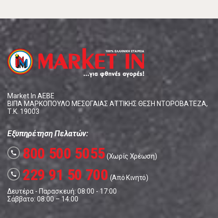
Market In ΑΕΒΕ
ΒΙΠΑ ΜΑΡΚΟΠΟΥΛΟ ΜΕΣΟΓΑΙΑΣ ΑΤΤΙΚΗΣ ΘΕΣΗ ΝΤΟΡΟΒΑΤΕΖΑ,
Τ.Κ. 19003
Εξυπηρέτηση Πελατών:
800 500 5055
call
(Χωρίς Χρέωση)
229 91 50 700
call
(Από Κινητό)
Δευτέρα - Παρασκευή: 08:00 - 17:00
Σάββατο: 08:00 – 14:00