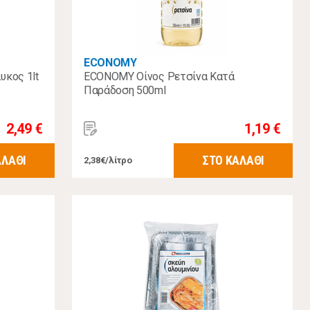
ECONOMY
υκος 1lt
ECONOMY Οίνος Ρετσίνα Κατά
Παράδοση 500ml
2,49 €
1,19 €
ΑΛΑΘΙ
ΣΤΟ ΚΑΛΑΘΙ
2,38€/λίτρο