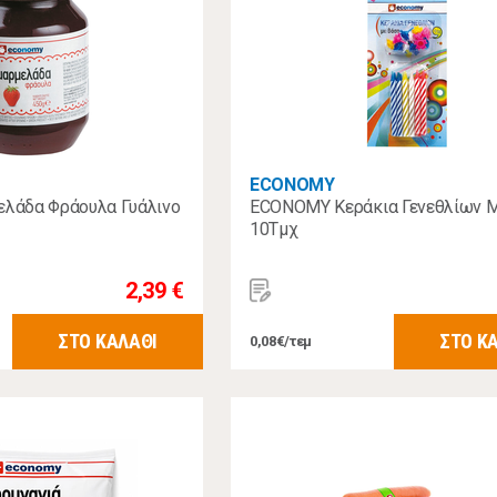
ECONOMY
λάδα Φράουλα Γυάλινο
ECONOMY Κεράκια Γενεθλίων 
10Τμχ
2,39 €
ΣΤΟ ΚΑΛΑΘΙ
ΣΤΟ Κ
0,08€/τεμ