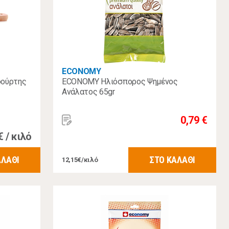
ECONOMY
φούρτης
ECONOMY Ηλιόσπορος Ψημένος
Ανάλατος 65gr
0,79 €
€ / κιλό
ΑΛΑΘΙ
ΣΤΟ ΚΑΛΑΘΙ
12,15€/κιλό