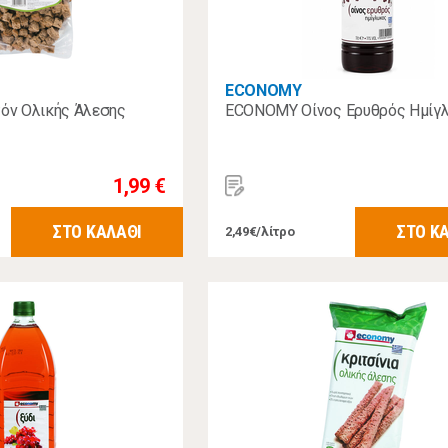
ECONOMY
ν Ολικής Άλεσης
ECONOMY Οίνος Ερυθρός Ημίγλ
1,99 €
ΣΤΟ ΚΑΛΑΘΙ
ΣΤΟ Κ
2,49€/λίτρο