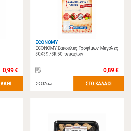
ECONOMY
ECONOMY Σακούλες Τροφίμων Μεγάλες
30X39 /3lt 50 τεμαχίων
0,99 €
0,89 €
ΑΛΑΘΙ
ΣΤΟ ΚΑΛΑΘΙ
0,02€/τεμ