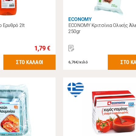
ECONOMY
 Eρυθρό 2lt
ECONOMY Κριτσίνια Ολικής Άλ
250gr
1,79 €
ΣΤΟ ΚΑΛΑΘΙ
ΣΤΟ Κ
6,76€/κιλό