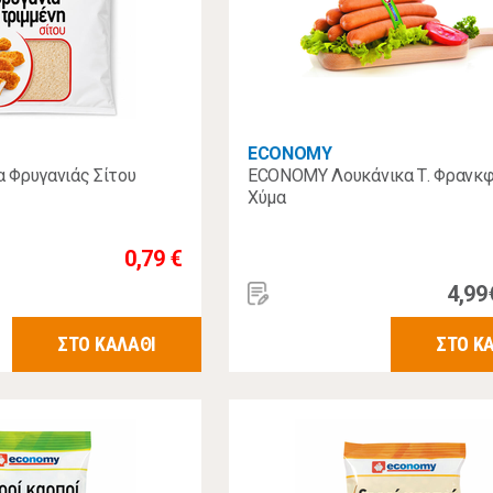
ECONOMY
 Φρυγανιάς Σίτου
ECONOMY Λουκάνικα Τ. Φρανκ
Χύμα
0,79 €
4,99
ΣΤΟ ΚΑΛΑΘΙ
ΣΤΟ Κ