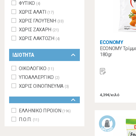
ΦΥΤΙΚΟ
(4)
ΧΩΡΙΣ ΑΛΑΤΙ
(17)
ΧΩΡΙΣ ΓΛΟΥΤΕΝΗ
(33)
ΧΩΡΙΣ ΖΑΧΑΡΗ
(21)
ΧΩΡΙΣ ΛΑΚΤΟΖΗ
(4)
ECONOMY
ECONOMY Τρίμμα
keyboard_arrow_down
ΙΔΙΟΤΗΤΑ
180gr
ΟΙΚΟΛΟΓΙΚΟ
(11)
ΥΠΟΑΛΛΕΡΓΙΚΟ
(2)
ΧΩΡΙΣ ΟΙΝΟΠΝΕΥΜΑ
(3)
4,39€/κιλό
keyboard_arrow_down
ΕΛΛΗΝΙΚΟ ΠΡΟΙΟΝ
(196)
Π.Ο.Π.
(11)