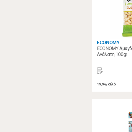
ECONOMY
ECONOMY Αμυγδ
Ανάλατη 100gr
19,9€/κιλό