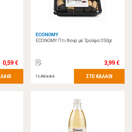
ECONOMY
ECONOMY Πτι Φουρ με Τρούφα 350gr
0,59 €
3,99 €
ΑΛΑΘΙ
ΣΤΟ ΚΑΛΑΘΙ
11,4€/κιλό