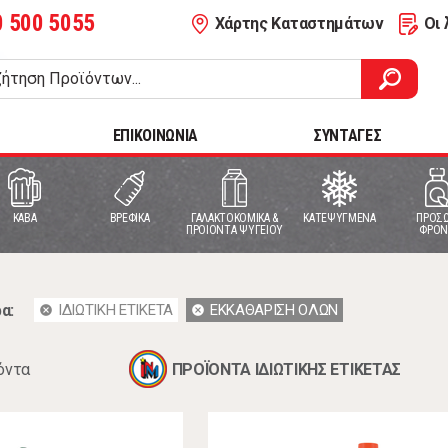
0 500 5055
Χάρτης Καταστημάτων
Οι 
ΕΠΙΚΟΙΝΩΝΙΑ
ΣΥΝΤΑΓΕΣ
ΚΑΒΑ
ΒΡΕΦΙΚΑ
ΓΑΛΑΚΤΟΚΟΜΙΚΑ &
ΚΑΤΕΨΥΓΜΕΝΑ
ΠΡΟΣΩ
ΠΡΟΙΟΝΤΑ ΨΥΓΕΙΟΥ
ΦΡΟΝ
α:
ΙΔΙΩΤΙΚΗ ΕΤΙΚΕΤΑ
ΕΚΚΑΘΑΡΙΣΗ ΟΛΩΝ
cancel
cancel
όντα
ΠΡΟΪΟΝΤΑ ΙΔΙΩΤΙΚΗΣ ΕΤΙΚΕΤΑΣ