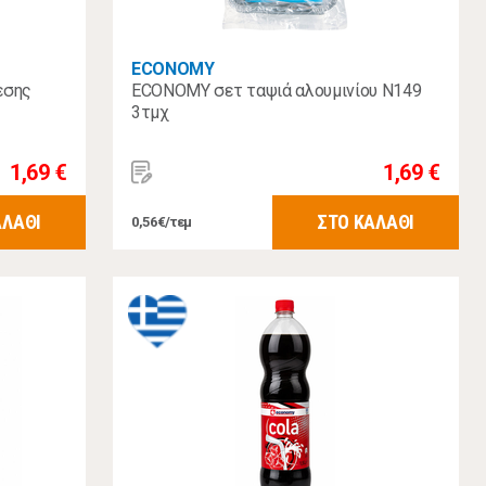
ECONOMY
εσης
ECONOMY σετ ταψιά αλουμινίου Ν149
3τμχ
1,69 €
1,69 €
ΑΛΑΘΙ
ΣΤΟ ΚΑΛΑΘΙ
0,56€/τεμ