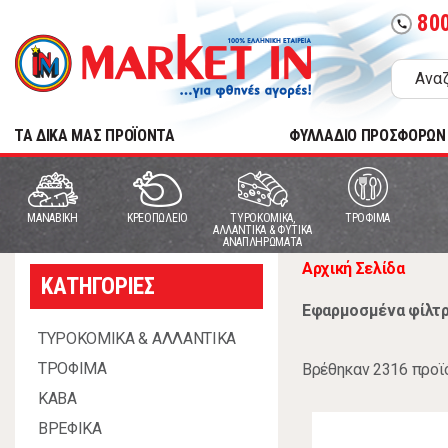
80
call
TA ΔΙΚΑ ΜΑΣ ΠΡΟΪΟΝΤΑ
ΦΥΛΛΑΔΙΟ ΠΡΟΣΦΟΡΩΝ
MANABIKH
ΚΡΕΟΠΩΛΕΙΟ
ΤΥΡΟΚΟΜΙΚΑ,
ΤΡΟΦΙΜΑ
ΑΛΛΑΝΤΙΚΑ & ΦΥΤΙΚΑ
ΑΝΑΠΛΗΡΩΜΑΤΑ
Αρχική Σελίδα
ΚΑΤΗΓΟΡΙΕΣ
Εφαρμοσμένα φίλτρ
ΤΥΡΟΚΟΜΙΚΑ & ΑΛΛΑΝΤΙΚΑ
ΤΡΟΦΙΜΑ
Βρέθηκαν 2316 προϊ
ΚΑΒΑ
ΒΡΕΦΙΚΑ