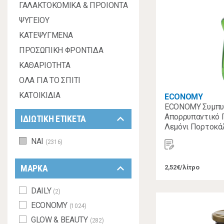
ΓΑΛΑΚΤΟΚΟΜΙΚΑ & ΠΡΟΙΟΝΤΑ
ΨΥΓΕΙΟΥ
ΚΑΤΕΨΥΓΜΕΝΑ
ΠΡΟΣΩΠΙΚΗ ΦΡΟΝΤΙΔΑ
ΚΑΘΑΡΙΟΤΗΤΑ
ΟΛΑ ΓΙΑ ΤΟ ΣΠΙΤΙ
ΚΑΤΟΙΚΙΔΙΑ
ECONOMY
ECONOMY Συμπυ
keyboard_arrow_down
Απορρυπαντικό 
ΙΔΙΩΤΙΚΗ ΕΤΙΚΕΤΑ
Λεμόνι Πορτοκά
ΝΑΙ
(2316)
keyboard_arrow_down
ΜΑΡΚΑ
2,52€/λίτρο
DAILY
(2)
ECONOMY
(1024)
GLOW & BEAUTY
(282)