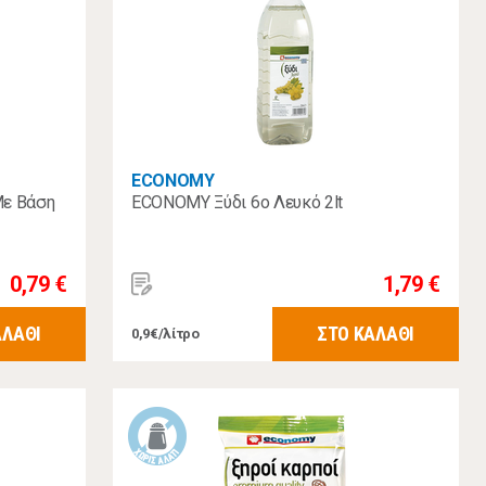
ECONOMY
Με Βάση
ECONOMY Ξύδι 6ο Λευκό 2lt
0,79 €
1,79 €
ΑΛΑΘΙ
ΣΤΟ ΚΑΛΑΘΙ
0,9€/λίτρο