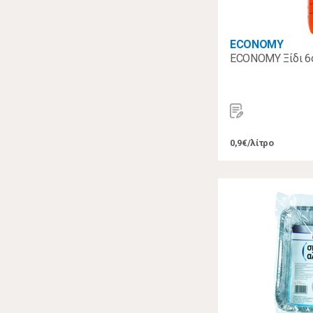
ECONOMY
ECONOMY Ξίδι 6ο
0,9€/λίτρο