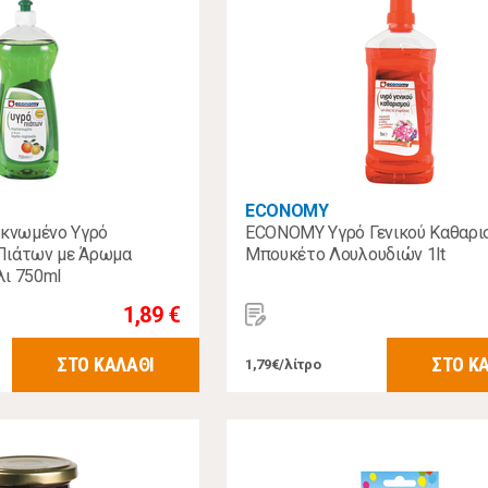
ECONOMY
κνωμένο Υγρό
ECONOMY Υγρό Γενικού Καθαρι
Πιάτων με Άρωμα
Μπουκέτο Λουλουδιών 1lt
λι 750ml
1,89 €
ΣΤΟ ΚΑΛΑΘΙ
ΣΤΟ Κ
1,79€/λίτρο