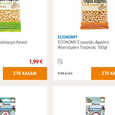
ECONOMY
αλόψιχα Λευκή
ECONOMY Στραγάλι Αφράτο
Αλατισμένο Τουρκίας 100gr
1,99 €
ΣΤΟ ΚΑΛΑΘΙ
ΣΤΟ Κ
9,9€/κιλό