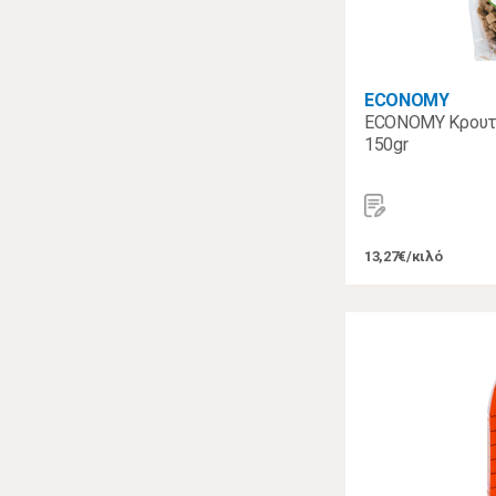
ECONOMY
ECONOMY Κρουτό
150gr
13,27€/κιλό