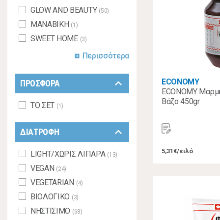
GLOW AND BEAUTY
(50)
MANABIKH
(1)
SWEET HOME
(3)
Περισσότερα
add_box
keyboard_arrow_down
ECONOMY
ΠΡΟΣΦΟΡΑ
ECONOMY Μαρμε
Βάζο 450gr
ΤΟ ΣΕΤ
(1)
keyboard_arrow_down
ΔΙΑΤΡΟΦΗ
5,31€/κιλό
LIGHT/ΧΩΡΙΣ ΛΙΠΑΡΑ
(13)
VEGAN
(24)
VEGETARIAN
(4)
ΒΙΟΛΟΓΙΚΟ
(3)
ΝΗΣΤΙΣΙΜΟ
(68)