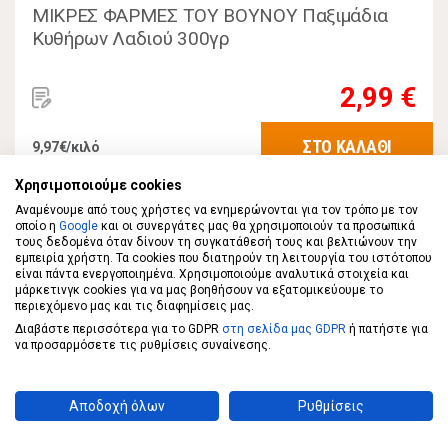
ΜΙΚΡΕΣ ΦΑΡΜΕΣ ΤΟΥ ΒΟΥΝΟΥ Παξιμάδια
Κυθήρων Λαδιού 300γρ
2,99 €
ΣΤΟ ΚΑΛΑΘΙ
9,97€/κιλό
Χρησιμοποιούμε cookies
Αναμένουμε από τους χρήστες να ενημερώνονται για τον τρόπο με τον
οποίο η
Google
και οι συνεργάτες μας θα χρησιμοποιούν τα προσωπικά
τους δεδομένα όταν δίνουν τη συγκατάθεσή τους και βελτιώνουν την
εμπειρία χρήστη. Τα cookies που διατηρούν τη λειτουργία του ιστότοπου
είναι πάντα ενεργοποιημένα. Χρησιμοποιούμε αναλυτικά στοιχεία και
μάρκετινγκ cookies για να μας βοηθήσουν να εξατομικεύουμε το
περιεχόμενο μας και τις διαφημίσεις μας.
Διαβάστε περισσότερα για το GDPR
στη σελίδα μας GDPR
ή πατήστε για
να προσαρμόσετε τις ρυθμίσεις συναίνεσης.
Αποδοχή όλων
Ρυθμίσεις
ΜΙΚΡΕΣ ΦΑΡΜΕΣ ΤΟΥ ΒΟΥΝΟΥ