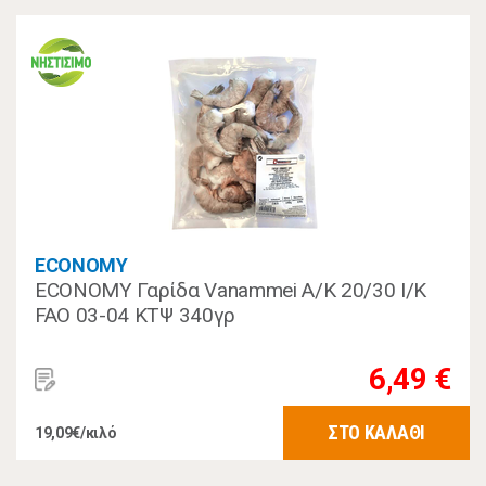
ECONOMY
ECONOMY Γαρίδα Vanammei Α/Κ 20/30 Ι/Κ
FAO 03-04 ΚΤΨ 340γρ
6,49 €
ΣΤΟ ΚΑΛΑΘΙ
19,09€/κιλό