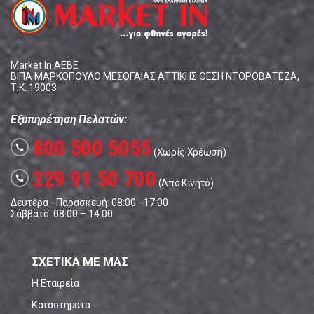
Market In ΑΕΒΕ
ΒΙΠΑ ΜΑΡΚΟΠΟΥΛΟ ΜΕΣΟΓΑΙΑΣ ΑΤΤΙΚΗΣ ΘΕΣΗ ΝΤΟΡΟΒΑΤΕΖΑ,
Τ.Κ. 19003
Εξυπηρέτηση Πελατών:
800 500 5055
call
(Χωρίς Χρέωση)
229 91 50 700
call
(Από Κινητό)
Δευτέρα - Παρασκευή: 08:00 - 17:00
Σάββατο: 08:00 – 14:00
ΣΧΕΤΙΚΑ ΜΕ ΜΑΣ
Η Εταιρεία
Καταστήματα