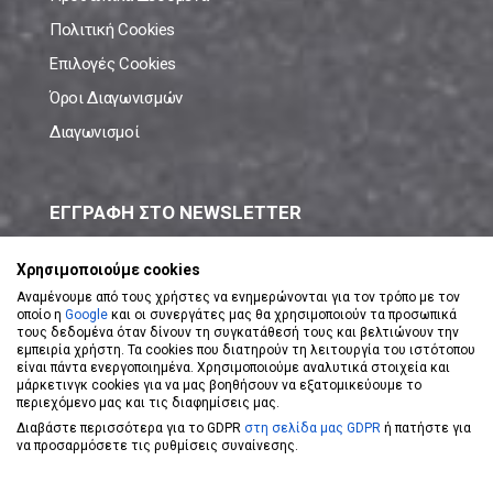
Πολιτική Cookies
Επιλογές Cookies
Όροι Διαγωνισμών
Διαγωνισμοί
ΕΓΓΡΑΦΗ ΣΤΟ NEWSLETTER
Μάθε πρώτος όλες τις νέες προσφορές!
Χρησιμοποιούμε cookies
Αναμένουμε από τους χρήστες να ενημερώνονται για τον τρόπο με τον
οποίο η
Google
και οι συνεργάτες μας θα χρησιμοποιούν τα προσωπικά
τους δεδομένα όταν δίνουν τη συγκατάθεσή τους και βελτιώνουν την
εμπειρία χρήστη. Τα cookies που διατηρούν τη λειτουργία του ιστότοπου
είναι πάντα ενεργοποιημένα. Χρησιμοποιούμε αναλυτικά στοιχεία και
ΕΓΓΡΑΦΗ ΣΤΟ NEWSLETTER
μάρκετινγκ cookies για να μας βοηθήσουν να εξατομικεύουμε το
περιεχόμενο μας και τις διαφημίσεις μας.
Διαβάστε περισσότερα για το GDPR
στη σελίδα μας GDPR
ή πατήστε για
Αποδέχομαι τους
Όρους Χρήσης
να προσαρμόσετε τις ρυθμίσεις συναίνεσης.