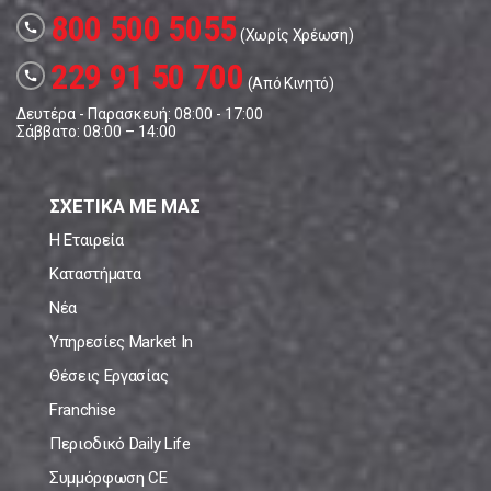
800 500 5055
call
(Χωρίς Χρέωση)
229 91 50 700
call
(Από Κινητό)
Δευτέρα - Παρασκευή: 08:00 - 17:00
Σάββατο: 08:00 – 14:00
ΣΧΕΤΙΚΑ ΜΕ ΜΑΣ
Η Εταιρεία
Καταστήματα
Νέα
Υπηρεσίες Market In
Θέσεις Εργασίας
Franchise
Περιοδικό Daily Life
Συμμόρφωση CE