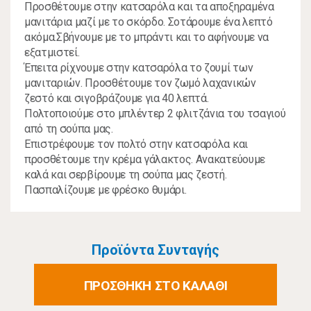
Προσθέτουµε στην κατσαρόλα και τα αποξηραµένα
µανιτάρια µαζί µε το σκόρδο. Σοτάρουµε ένα λεπτό
ακόµα.Σβήνουµε µε το µπράντι και το αφήνουµε να
εξατµιστεί.
Έπειτα ρίχνουµε στην κατσαρόλα το ζουµί των
µανιταριών. Προσθέτουµε τον ζωµό λαχανικών
ζεστό και σιγοβράζουµε για 40 λεπτά.
Πολτοποιούµε στο µπλέντερ 2 φλιτζάνια του τσαγιού
από τη σούπα µας.
Επιστρέφουµε τον πολτό στην κατσαρόλα και
προσθέτουµε την κρέµα γάλακτος. Ανακατεύουµε
καλά και σερβίρουµε τη σούπα µας ζεστή.
Πασπαλίζουµε µε φρέσκο θυµάρι.
Προϊόντα Συνταγής
ΠΡΟΣΘΗΚΗ ΣΤΟ ΚΑΛΑΘΙ