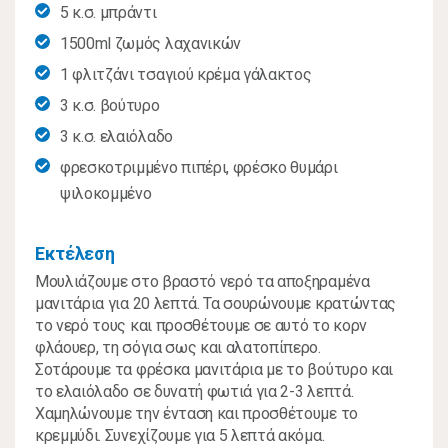
5 κ.σ. µπράντι
1500ml ζωµός λαχανικών
1 φλιτζάνι τσαγιού κρέµα γάλακτος
3 κ.σ. βούτυρο
3 κ.σ. ελαιόλαδο
φρεσκοτριµµένο πιπέρι, φρέσκο θυµάρι
ψιλοκοµµένο
Εκτέλεση
Μουλιάζουµε στο βραστό νερό τα αποξηραµένα
µανιτάρια για 20 λεπτά. Τα σουρώνουµε κρατώντας
το νερό τους και προσθέτουµε σε αυτό το κορν
φλάουερ, τη σόγια σως και αλατοπίπερο.
Σοτάρουµε τα φρέσκα µανιτάρια µε το βούτυρο και
το ελαιόλαδο σε δυνατή φωτιά για 2-3 λεπτά.
Χαµηλώνουµε την ένταση και προσθέτουµε το
κρεµµύδι. Συνεχίζουµε για 5 λεπτά ακόµα.